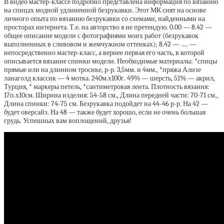
В видео мастер-классе подробно представлена информация по вязанию
на спицах модной удлиненной безрукавки. Этот МК снят на основе
личного опыта по вязанию безрукавки со схемами, найденными на
просторах интернета. Т.е. на авторство я не претендую. 0.00 — 8.42 —
общее описание модели с фотографиями моих работ (безрукавок
выполненных в сливовом и жемчужном оттенках); 8.42 — …. —
непосредственно мастер-класс, а вернее первая его часть, в которой
описывается вязание спинки модели. Необходимые материалы: *спицы
прямые или на длинном тросике, р-р. 3,5мм. и 4мм., *пряжа Ализе
ланаголд классик — 4 мотка. 240м.х100г. 49% — шерсть, 51% — акрил,
Турция, * маркеры петель, *сантиметровая лента. Плотность вязания:
17п.х10см. Ширина изделия: 54-58 см., Длина передней части: 70-71 см.,
Длина спинки: 74-75 см. Безрукавка подойдет на 44-46 р-р. На 42 —
будет оверсайз. На 48 — также будет хорошо, если не очень большая
грудь. Успешных вам воплощений, друзья!