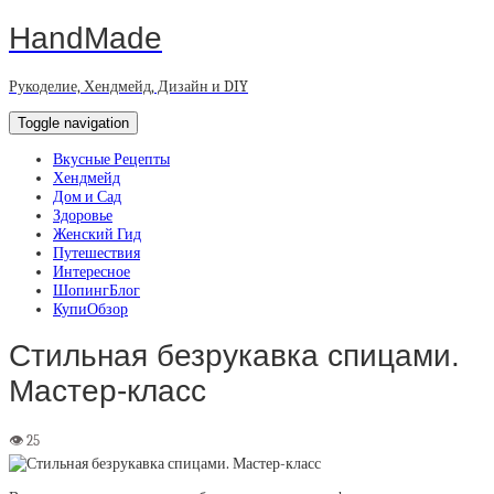
HandMade
Рукоделие, Хендмейд, Дизайн и DIY
Toggle navigation
Вкусные Рецепты
Хендмейд
Дом и Сад
Здоровье
Женский Гид
Путешествия
Интересное
ШопингБлог
КупиОбзор
Стильная безрукавка спицами.
Мастер-класс