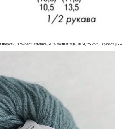
 шерсти, 30% беби альпака, 20% полиамида, 110м/25 <>г); крючок № 4.