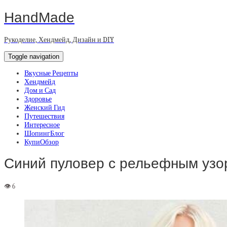
HandMade
Рукоделие, Хендмейд, Дизайн и DIY
Toggle navigation
Вкусные Рецепты
Хендмейд
Дом и Сад
Здоровье
Женский Гид
Путешествия
Интересное
ШопингБлог
КупиОбзор
Синий пуловер с рельефным узо