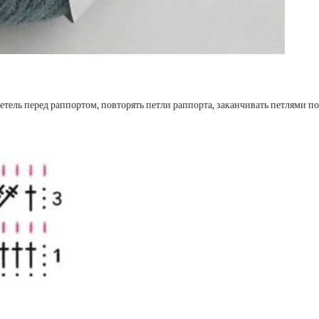
петель перед раппортом, повторять петли рап­порта, заканчивать петлями посл