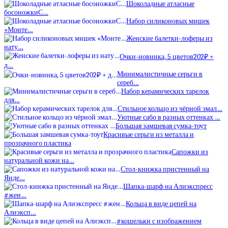
Шоколадные атласные
босоножкиС…
Набор силиконовых мишек
«Монте…
Женские балетки-лоферы из
нату…
Очки-новинка, 5 цветов202₽ +
д…
Минималистичные серьги в
сереб…
Набор керамических тарелок
для…
Стильное кольцо из чёрной эмал…
Уютные сабо в разных оттенках …
Большая замшевая сумка-тоут
Красивые серьги из металла и
прозрачного пластика
Сапожки из
натуральной кожи на…
Стол-книжка пристенный на
Янде…
Шапка-шарф на Алиэкспресс
#жен…
Кольца в виде цепей на
Алиэксп…
#кошельки с изображением