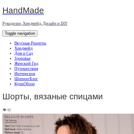
HandMade
Рукоделие, Хендмейд, Дизайн и DIY
Toggle navigation
Вкусные Рецепты
Хендмейд
Дом и Сад
Здоровье
Женский Гид
Путешествия
Интересное
ШопингБлог
КупиОбзор
Шорты, вязаные спицами