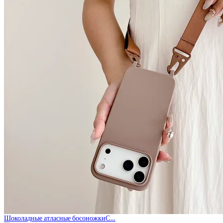
Шоколадные атласные босоножкиС…