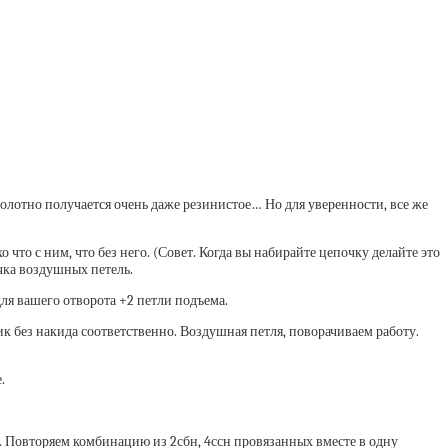
олотно получается очень даже резинистое… Но для уверенности, все же
то с ним, что без него. (Совет. Когда вы набирайте цепочку делайте это
чка воздушных петель.
ля вашего отворота +2 петли подъема.
ик без накида соответственно. Воздушная петля, поворачиваем работу.
.
е. Повторяем комбинацию из 2сбн, 4ссн провязанных вместе в одну