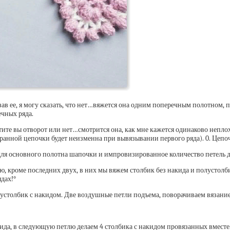
ав ее, я могу сказать, что нет…вяжется она одним поперечным полотном, п
ечных ряда.
е вы отворот или нет…смотрится она, как мне кажется одинаково неплохо ч
бранной цепочки будет неизменна при вывязывании первого ряда). 0. Цепо
для основного полотна шапочки и импровизированное количество петель д
ю, кроме последних двух, в них мы вяжем столбик без накида и полустолб
дах!°
олустолбик с накидом. Две воздушные петли подъема, поворачиваем вязание
акида, в следующую петлю делаем 4 столбика с накидом провязанных вмест