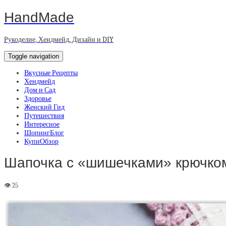
HandMade
Рукоделие, Хендмейд, Дизайн и DIY
Toggle navigation
Вкусные Рецепты
Хендмейд
Дом и Сад
Здоровье
Женский Гид
Путешествия
Интересное
ШопингБлог
КупиОбзор
Шапочка с «шишечками» крючко