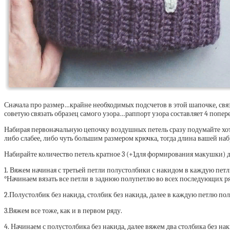
Сначала про размер…крайне необходимых подсчетов в этой шапочке, связ
советую связать образец самого узора…раппорт узора составляет 4 попер
Набирая первоначальную цепочку воздушных петель сразу подумайте хотит
либо слабее, либо чуть большим размером крючка, тогда длина вашей на
Набирайте количество петель кратное 3 (+1для формирования макушки) 
1. Вяжем начиная с третьей петли полустолбики с накидом в каждую петл
°Начинаем вязать все петли в заднюю полупетлю во всех последующих ря
2.Полустолбик без накида, столбик без накида, далее в каждую петлю п
3.Вяжем все тоже, как и в первом ряду.
4. Начинаем с полустолбика без накида, далее вяжем два столбика без н