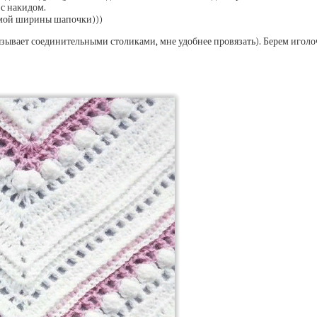
 с накидом.
димой ширины шапочки)))
язывает соединительными столиками, мне удобнее провязать). Берем иголо