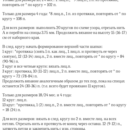
повторять от * по кругу = 102 п.
Только для размера 4 года: *8 лиц.п., 1 п. из протяжки, повторять от * по
кругу = 108 п.
Для всех размеров: выполнить 20 кругов по схеме узора, отрезать нить
А и перейти на спицы 3.75 мм. Продолжить вязание на высоту 15 (16-17)
см от наборного края.
В след. кругу начать формирование верхней части шапки:
1 круг: *протяжка (снять 1 п. как лиц., 1 лиц.п. и протянуть ее через
снятую), 12 (13-14) лиц.п., 2 п. вместе лиц., повторять от * по кругу = 84
(90-96) п.
2 круг и все четные круги: вязать лиц.п.
3 круг: протяжка, 10 (11-12) лиц.п., 2 п. вместе лиц., повторять от * по
кругу = 72 (78-84) п.
Продолжить вязание аналогичным образом до тех пор, пока на спицах
останется 24 (30-36) п. (т.е. всего будет провязано 11 кругов).
Только для размеров 18/24 мес. и 4 года:
12 круг: лиц.п.
13 круг: *протяжка, 1 (2) лиц.п., 2 п. вместе лиц., повторять от * по кругу
= 18 (24) п.
Для всех размеров: вязать в след. кругу по 2 п. вместе лиц. на всех
петлях. Отрезать нить и протянуть ее конец через оставш. 12 (9-12) п.,
затянуть петли и закрепить нить с изн. стороны.