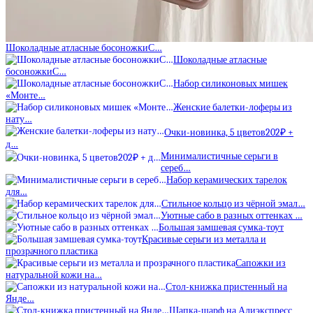
Шоколадные атласные босоножкиС…
Шоколадные атласные
босоножкиС…
Набор силиконовых мишек
«Монте…
Женские балетки-лоферы из
нату…
Очки-новинка, 5 цветов202₽ +
д…
Минималистичные серьги в
сереб…
Набор керамических тарелок
для…
Стильное кольцо из чёрной эмал…
Уютные сабо в разных оттенках …
Большая замшевая сумка-тоут
Красивые серьги из металла и
прозрачного пластика
Сапожки из
натуральной кожи на…
Стол-книжка пристенный на
Янде…
Шапка-шарф на Алиэкспресс