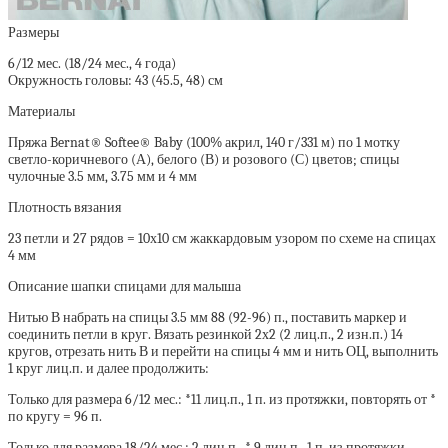
Размеры
6/12 мес. (18/24 мес., 4 года)
Окружность головы: 43 (45.5, 48) см
Материалы
Пряжа Bernat® Softee® Baby (100% акрил, 140 г/331 м) по 1 мотку
светло-коричневого (А), белого (В) и розового (С) цветов; спицы
чулочные 3.5 мм, 3.75 мм и 4 мм
Плотность вязания
23 петли и 27 рядов = 10х10 см жаккардовым узором по схеме на спицах
4 мм
Описание шапки спицами для малыша
Нитью В набрать на спицы 3.5 мм 88 (92-96) п., поставить маркер и
соединить петли в круг. Вязать резинкой 2х2 (2 лиц.п., 2 изн.п.) 14
кругов, отрезать нить В и перейти на спицы 4 мм и нить ОЦ, выполнить
1 круг лиц.п. и далее продолжить:
Только для размера 6/12 мес.: *11 лиц.п., 1 п. из протяжки, повторять от *
по кругу = 96 п.
Только для размера 18/24 мес.: 2 лиц.п., * 9 лиц.п., 1 п. из протяжки,