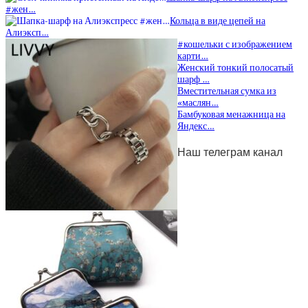
#жен…
Кольца в виде цепей на
Алиэксп…
#кошельки с изображением
карти…
Женский тонкий полосатый
шарф …
Вместительная сумка из
«маслян…
Бамбуковая менажница на
Яндекс…
Наш телеграм канал