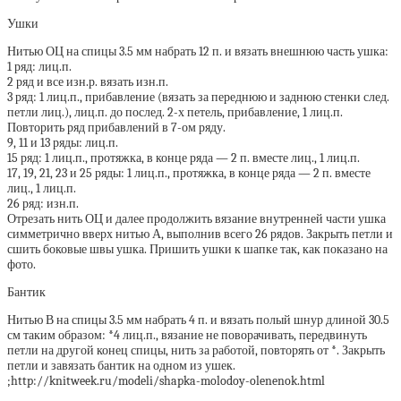
Ушки
Нитью ОЦ на спицы 3.5 мм набрать 12 п. и вязать внешнюю часть ушка:
1 ряд: лиц.п.
2 ряд и все изн.р. вязать изн.п.
3 ряд: 1 лиц.п., прибавление (вязать за переднюю и заднюю стенки след.
петли лиц.), лиц.п. до послед. 2-х петель, прибавление, 1 лиц.п.
Повторить ряд прибавлений в 7-ом ряду.
9, 11 и 13 ряды: лиц.п.
15 ряд: 1 лиц.п., протяжка, в конце ряда — 2 п. вместе лиц., 1 лиц.п.
17, 19, 21, 23 и 25 ряды: 1 лиц.п., протяжка, в конце ряда — 2 п. вместе
лиц., 1 лиц.п.
26 ряд: изн.п.
Отрезать нить ОЦ и далее продолжить вязание внутренней части ушка
симметрично вверх нитью А, выполнив всего 26 рядов. Закрыть петли и
сшить боковые швы ушка. Пришить ушки к шапке так, как показано на
фото.
Бантик
Нитью В на спицы 3.5 мм набрать 4 п. и вязать полый шнур длиной 30.5
см таким образом: *4 лиц.п., вязание не поворачивать, передвинуть
петли на другой конец спицы, нить за работой, повторять от *. Закрыть
петли и завязать бантик на одном из ушек.
;http://knitweek.ru/modeli/shapka-molodoy-olenenok.html