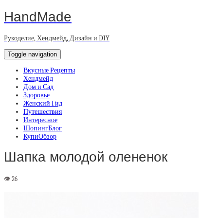
HandMade
Рукоделие, Хендмейд, Дизайн и DIY
Toggle navigation
Вкусные Рецепты
Хендмейд
Дом и Сад
Здоровье
Женский Гид
Путешествия
Интересное
ШопингБлог
КупиОбзор
Шапка молодой олененок