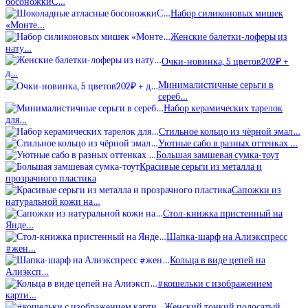
босоножкиС…
Набор силиконовых мишек
«Монте…
Женские балетки-лоферы из
нату…
Очки-новинка, 5 цветов202₽ +
д…
Минималистичные серьги в
сереб…
Набор керамических тарелок
для…
Стильное кольцо из чёрной эмал…
Уютные сабо в разных оттенках …
Большая замшевая сумка-тоут
Красивые серьги из металла и
прозрачного пластика
Сапожки из
натуральной кожи на…
Стол-книжка пристенный на
Янде…
Шапка-шарф на Алиэкспресс
#жен…
Кольца в виде цепей на
Алиэксп…
#кошельки с изображением
карти…
Женский тонкий полосатый