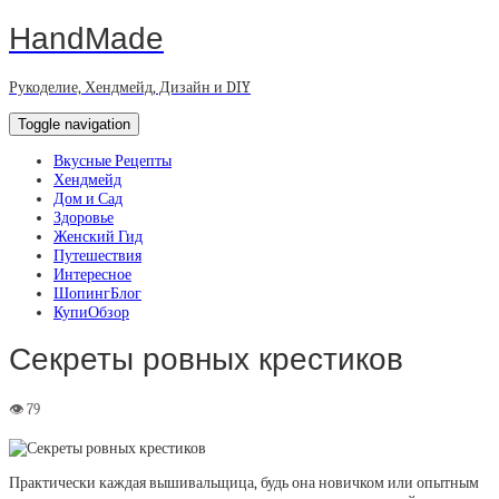
HandMade
Рукоделие, Хендмейд, Дизайн и DIY
Toggle navigation
Вкусные Рецепты
Хендмейд
Дом и Сад
Здоровье
Женский Гид
Путешествия
Интересное
ШопингБлог
КупиОбзор
Секреты ровных крестиков
Практически каждая вышивальщица, будь она новичком или опытным