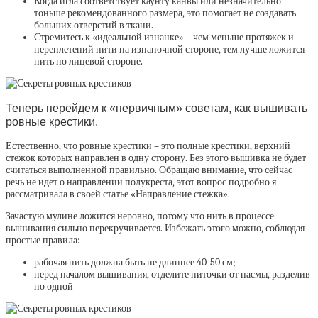
Когда игла соответствует каунту канвы или незначительно
тоньше рекомендованного размера, это помогает не создавать
больших отверстий в ткани.
Стремитесь к «идеальной изнанке» – чем меньше протяжек и
переплетений нити на изнаночной стороне, тем лучше ложится
нить по лицевой стороне.
Теперь перейдем к «первичным» советам, как вышивать
ровные крестики.
Естественно, что ровные крестики – это полные крестики, верхний
стежок которых направлен в одну сторону. Без этого вышивка не будет
считаться выполненной правильно. Обращаю внимание, что сейчас
речь не идет о направлении полукреста, этот вопрос подробно я
рассматривала в своей статье «Направление стежка».
Зачастую мулине ложится неровно, потому что нить в процессе
вышивания сильно перекручивается. Избежать этого можно, соблюдая
простые правила:
рабочая нить должна быть не длиннее 40-50 см;
перед началом вышивания, отделите ниточки от пасмы, разделив
по одной