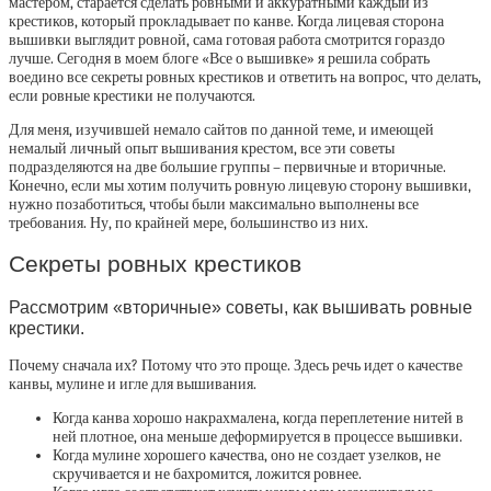
мастером, старается сделать ровными и аккуратными каждый из
крестиков, который прокладывает по канве. Когда лицевая сторона
вышивки выглядит ровной, сама готовая работа смотрится гораздо
лучше. Сегодня в моем блоге «Все о вышивке» я решила собрать
воедино все секреты ровных крестиков и ответить на вопрос, что делать,
если ровные крестики не получаются.
Для меня, изучившей немало сайтов по данной теме, и имеющей
немалый личный опыт вышивания крестом, все эти советы
подразделяются на две большие группы – первичные и вторичные.
Конечно, если мы хотим получить ровную лицевую сторону вышивки,
нужно позаботиться, чтобы были максимально выполнены все
требования. Ну, по крайней мере, большинство из них.
Секреты ровных крестиков
Рассмотрим «вторичные» советы, как вышивать ровные
крестики.
Почему сначала их? Потому что это проще. Здесь речь идет о качестве
канвы, мулине и игле для вышивания.
Когда канва хорошо накрахмалена, когда переплетение нитей в
ней плотное, она меньше деформируется в процессе вышивки.
Когда мулине хорошего качества, оно не создает узелков, не
скручивается и не бахромится, ложится ровнее.