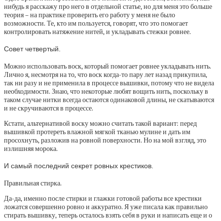
нибудь я расскажу про него в отдельной статье, но для меня это больше
теория – на практике проверить его работу у меня не было
возможности. Те, кто им пользуется, говорят, что это помогает
контролировать натяжение нитей, и укладывать стежки ровнее.
Совет четвертый.
Можно использовать воск, который помогает ровнее укладывать нить.
Лично я, несмотря на то, что воск когда-то пару лет назад прикупила,
так ни разу и не применила в процессе вышивки, потому что не видела
необходимости. Знаю, что некоторые любят вощить нить, поскольку в
таком случае нитки всегда остаются одинаковой длины, не скатываются
и не скручиваются в процессе.
Кстати, альтернативой воску можно считать такой вариант: перед
вышивкой протереть влажной мягкой тканью мулине и дать им
просохнуть, разложив на ровной поверхности. Но на мой взгляд, это
излишняя морока.
И самый последний секрет ровных крестиков.
Правильная стирка.
Да-да, именно после стирки и глажки готовой работы все крестики
ложатся совершенно ровно и аккуратно. Я уже писала как правильно
стирать вышивку, теперь осталось взять себя в руки и написать еще и о