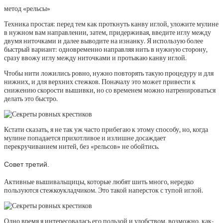
метод «рельсы»
Техника простая: перед тем как проткнуть канву иглой, уложите мулине
в нужном вам направлении, затем, придерживая, введите иглу между
двумя ниточками и далее выводите на изнанку. Я использую более
быстрый вариант: одновременно направляя нить в нужную сторону,
сразу ввожу иглу между ниточками и протыкаю канву иглой.
Чтобы нити ложились ровно, нужно повторять такую процедуру и для
нижних, и для верхних стежков. Поначалу это может привести к
снижению скорости вышивки, но со временем можно натренироваться
делать это быстро.
Кстати сказать, я не так уж часто прибегаю к этому способу, но, когда
мулине попадается прихотливое и излишне досаждает
перекручиванием нитей, без «рельсов» не обойтись.
Совет третий.
Активные вышивальщицы, которые любят шить много, нередко
пользуются стежкоукладчиком. Это такой наперсток с тупой иглой.
Одно время я интересовалась его пользой и удобством, возможно, как-