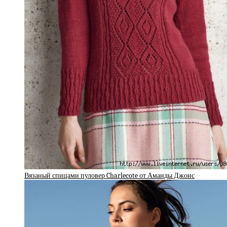
Вязаный спицами пуловер Charlecote от Аманды Джонс