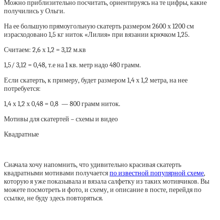
Можно приблизительно посчитать, ориентируясь на те цифры, какие
получились у Ольги.
На ее большую прямоугольную скатерть размером 2600 х 1200 см
израсходовано 1,5 кг ниток «Лилия» при вязании крючком 1,25.
Считаем: 2,6 х 1,2 = 3,12 м.кв
1,5/ 3,12 = 0,48, т.е на 1 кв. метр надо 480 грамм.
Если скатерть, к примеру, будет размером 1,4 х 1,2 метра, на нее
потребуется:
1,4 х 1,2 х 0,48 = 0,8 — 800 грамм ниток.
Мотивы для скатертей – схемы и видео
Квадратные
Сначала хочу напомнить, что удивительно красивая скатерть
квадратными мотивами получается
по известной популярной схеме
,
которую я уже показывала и вязала салфетку из таких мотивчиков. Вы
можете посмотреть и фото, и схему, и описание в посте, перейдя по
ссылке, не буду здесь повторяться.