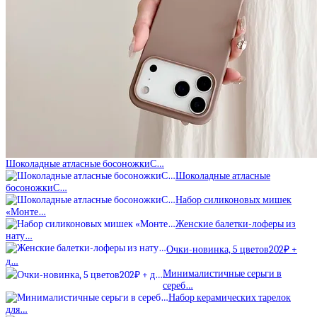
Шоколадные атласные босоножкиС…
Шоколадные атласные
босоножкиС…
Набор силиконовых мишек
«Монте…
Женские балетки-лоферы из
нату…
Очки-новинка, 5 цветов202₽ +
д…
Минималистичные серьги в
сереб…
Набор керамических тарелок
для…