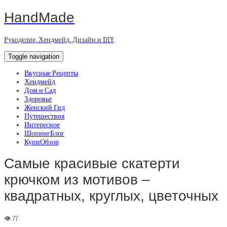
HandMade
Рукоделие, Хендмейд, Дизайн и DIY
Toggle navigation
Вкусные Рецепты
Хендмейд
Дом и Сад
Здоровье
Женский Гид
Путешествия
Интересное
ШопингБлог
КупиОбзор
Самые красивые скатерти
крючком из мотивов –
квадратных, круглых, цветочных