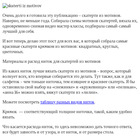
Очень долго я готовила эту публикацию – скатерти из мотивов.
Наверно, не меньше года. Собирала схемы мотивов скатертей, вязала их,
одновременно снимая видео мастер классы, подбирала самый-самый
лучший для себя.
И вот теперь делаю этот пост для всех вас, в который собрала самые
красивые скатерти крючком из мотивов: квадратных, круглых,
цветочных.
Материалы и расход ниток для скатертей из мотивов
Из каких ниток лучше вязать скатерти из мотивов – вопрос, который
волнует всех, кто впервые собирается это делать. Тут также, как и для
салфеток – чем тоньше ниточка, тем изящнее и красивее скатерть. Я бы
остановила свой выбор на «снежинке» и «кружевнице» или «пеликан»,
«анна 16» можно взять, вяжут скатерти из «лилии».
Можете посмотреть
таблицу разных видов ниток
.
Крючок — соответствующий толщине ниточки, такой, каким удобно
вязать.
Что касается расхода ниток, то здесь невозможно дать точного ответа,
все будет зависеть и от узора, и от ниток, и от размера стола.