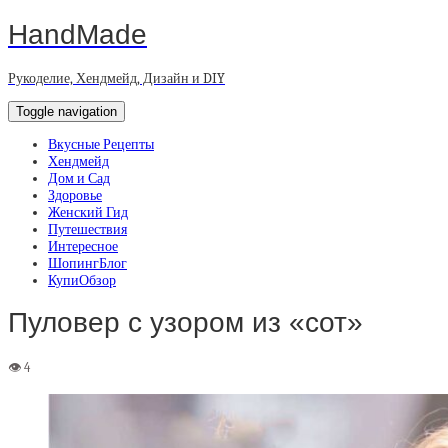
HandMade
Рукоделие, Хендмейд, Дизайн и DIY
Toggle navigation
Вкусные Рецепты
Хендмейд
Дом и Сад
Здоровье
Женский Гид
Путешествия
Интересное
ШопингБлог
КупиОбзор
Пуловер с узором из «сот»