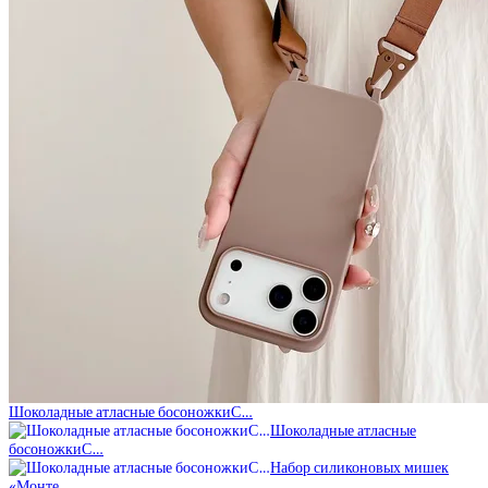
Шоколадные атласные босоножкиС…
Шоколадные атласные
босоножкиС…
Набор силиконовых мишек
«Монте…