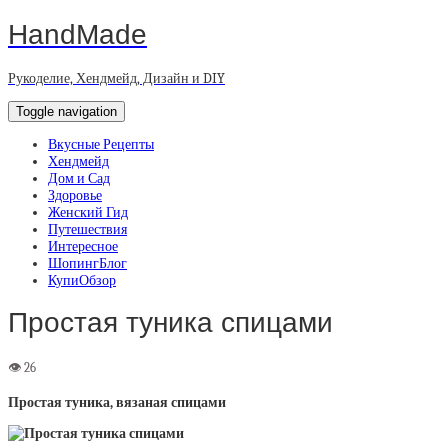
HandMade
Рукоделие, Хендмейд, Дизайн и DIY
Toggle navigation
Вкусные Рецепты
Хендмейд
Дом и Сад
Здоровье
Женский Гид
Путешествия
Интересное
ШопингБлог
КупиОбзор
Простая туника спицами
Простая туника, вязаная спицами