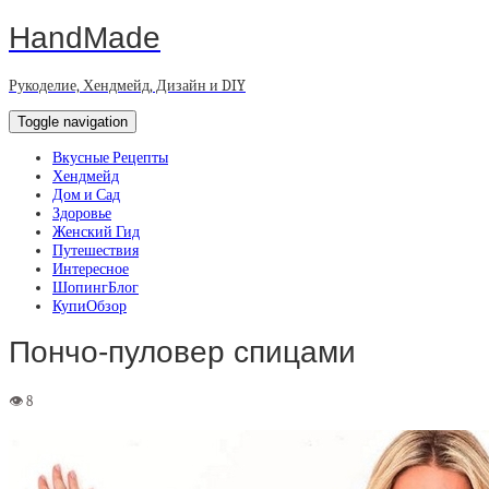
HandMade
Рукоделие, Хендмейд, Дизайн и DIY
Toggle navigation
Вкусные Рецепты
Хендмейд
Дом и Сад
Здоровье
Женский Гид
Путешествия
Интересное
ШопингБлог
КупиОбзор
Пончо-пуловер спицами