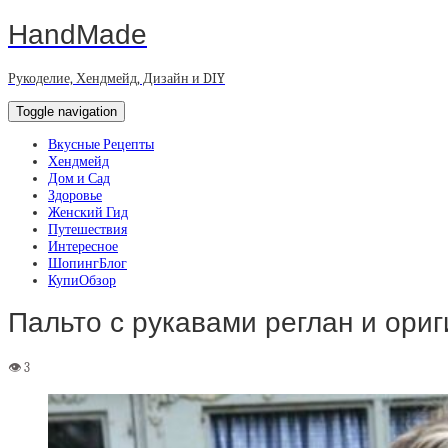
HandMade
Рукоделие, Хендмейд, Дизайн и DIY
Toggle navigation
Вкусные Рецепты
Хендмейд
Дом и Сад
Здоровье
Женский Гид
Путешествия
Интересное
ШопингБлог
КупиОбзор
Пальто с рукавами реглан и ори