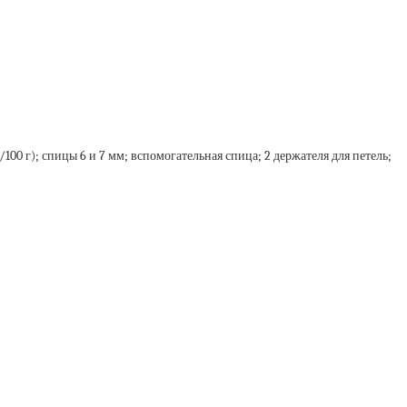
м/100 г); спицы 6 и 7 мм; вспомогательная спица; 2 держателя для петель;