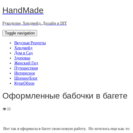
HandMade
Рукоделие, Хендмейд, Дизайн и DIY
Toggle navigation
Вкусные Рецепты
Хендмейд
Дом и Сад
Здоровье
Женский Гид
Путешествия
Интересное
ШопингБлог
КупиОбзор
Оформленные бабочки в багете
Вот так я оформила в багет свою новую работу. Но хотелось еще как-то