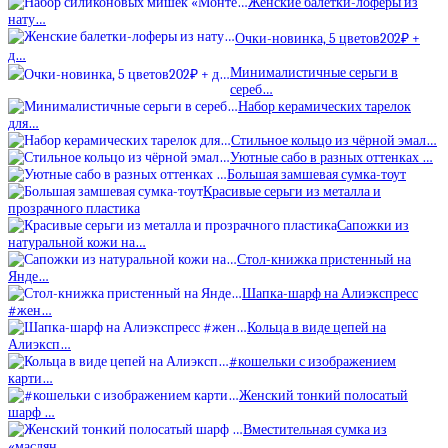
Женские балетки-лоферы из
нату…
Очки-новинка, 5 цветов202₽ +
д…
Минималистичные серьги в
сереб…
Набор керамических тарелок
для…
Стильное кольцо из чёрной эмал…
Уютные сабо в разных оттенках …
Большая замшевая сумка-тоут
Красивые серьги из металла и
прозрачного пластика
Сапожки из
натуральной кожи на…
Стол-книжка пристенный на
Янде…
Шапка-шарф на Алиэкспресс
#жен…
Кольца в виде цепей на
Алиэксп…
#кошельки с изображением
карти…
Женский тонкий полосатый
шарф …
Вместительная сумка из
«маслян…