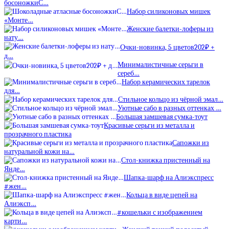
босоножкиС…
Набор силиконовых мишек
«Монте…
Женские балетки-лоферы из
нату…
Очки-новинка, 5 цветов202₽ +
д…
Минималистичные серьги в
сереб…
Набор керамических тарелок
для…
Стильное кольцо из чёрной эмал…
Уютные сабо в разных оттенках …
Большая замшевая сумка-тоут
Красивые серьги из металла и
прозрачного пластика
Сапожки из
натуральной кожи на…
Стол-книжка пристенный на
Янде…
Шапка-шарф на Алиэкспресс
#жен…
Кольца в виде цепей на
Алиэксп…
#кошельки с изображением
карти…