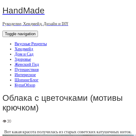
HandMade
Рукоделие, Хендмейд, Дизайн и DIY
Toggle navigation
Вкусные Рецепты
Хендмейд
Дом и Сад
Здоровье
Женский Гид
Путешествия
Интересное
ШопингБлог
КупиОбзор
Облака с цветочками (мотивы
крючком)
Вот какая красота получилась из старых советских катушечных ниток.