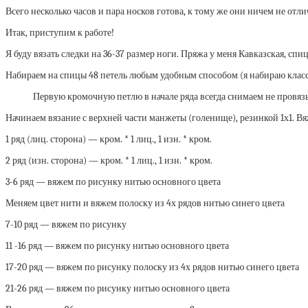
Всего несколько часов и пара носков готова, к тому же они ничем не от
Итак, приступим к работе!
Я буду вязать следки на 36-37 размер ноги. Пряжа у меня Кавказская, сп
Набираем на спицы 48 петель любым удобным способом (я набираю класси
Первую кромочную петлю в начале ряда всегда снимаем не провяз
Начинаем вязание с верхней части манжеты (голенище), резинкой 1х1. В
1 ряд (лиц. сторона) — кром. * 1 лиц., 1 изн. * кром.
2 ряд (изн. сторона) — кром. * 1 лиц., 1 изн. * кром.
3-6 ряд — вяжем по рисунку нитью основного цвета
Меняем цвет нити и вяжем полоску из 4х рядов нитью синего цвета
7-10 ряд — вяжем по рисунку
11 -16 ряд — вяжем по рисунку нитью основного цвета
17-20 ряд — вяжем по рисунку полоску из 4х рядов нитью синего цвета
21-26 ряд — вяжем по рисунку нитью основного цвета