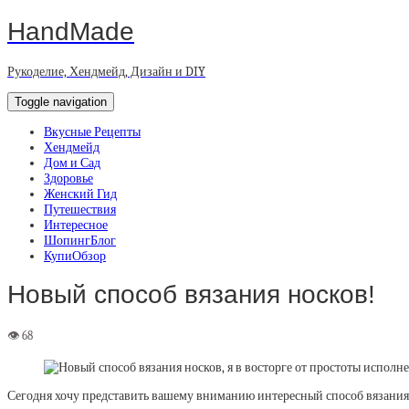
HandMade
Рукоделие, Хендмейд, Дизайн и DIY
Toggle navigation
Вкусные Рецепты
Хендмейд
Дом и Сад
Здоровье
Женский Гид
Путешествия
Интересное
ШопингБлог
КупиОбзор
Новый способ вязания носков!
Сегодня хочу представить вашему вниманию интересный способ вязания н