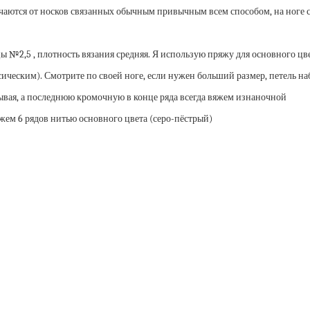
личаются от носков связанных обычным привычным всем способом, на ноге с
ицы №2,5 , плотность вязания средняя. Я использую пряжу для основного цв
ческим). Смотрите по своей ноге, если нужен больший размер, петель на
ывая, а последнюю кромочную в конце ряда всегда вяжем изнаночной
яжем 6 рядов нитью основного цвета (серо-пёстрый)