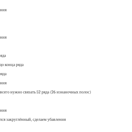
ряда
до конца ряда
ряда
всего нужно связать 52 ряда (26 изнаночных полос)
ился закруглённый, сделаем убавления