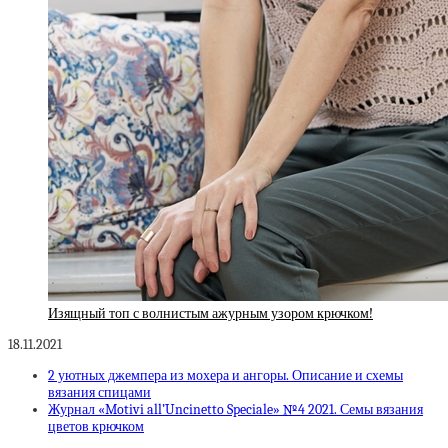
Изящный топ с волнистым ажурным узором крючком!
18.11.2021
2 уютных джемпера из мохера и ангоры. Описание и схемы
вязания спицами
Журнал «Motivi all’Uncinetto Speciale» №4 2021. Семы вязания
цветов крючком