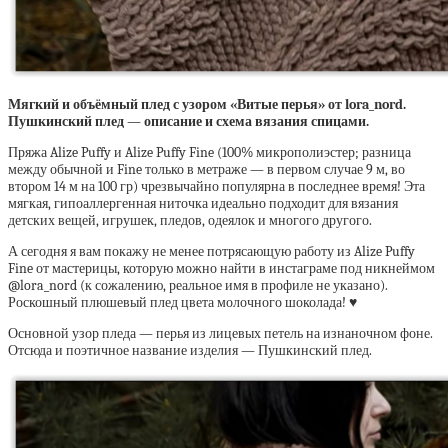
Мягкий и объёмный плед с узором «Витые перья» от lora_nord.
Пушкинский плед — описание и схема вязания спицами.
Пряжа Alize Puffy и Alize Puffy Fine (100% микрополиэстер; разница
между обычной и Fine только в метраже — в первом случае 9 м, во
втором 14 м на 100 гр) чрезвычайно популярна в последнее время! Эта
мягкая, гипоаллергенная ниточка идеально подходит для вязания
детских вещей, игрушек, пледов, одеялок и многого другого.
А сегодня я вам покажу не менее потрясающую работу из Alize Puffy
Fine от мастерицы, которую можно найти в инстаграме под никнеймом
@lora_nord (к сожалению, реальное имя в профиле не указано).
Роскошный плюшевый плед цвета молочного шоколада! ♥
Основной узор пледа — перья из лицевых петель на изнаночном фоне.
Отсюда и поэтичное название изделия — Пушкинский плед.