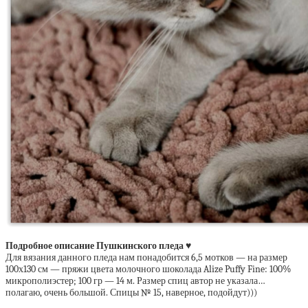
Подробное описание Пушкинского пледа ♥
Для вязания данного пледа нам понадобится 6,5 мотков — на размер
100х130 см — пряжи цвета молочного шоколада Alize Puffy Fine: 100%
микрополиэстер; 100 гр — 14 м. Размер спиц автор не указала…
полагаю, очень большой. Спицы № 15, наверное, подойдут)))