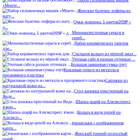
Набор силиконовых мишек
«Монте…
Женские балетки-лоферы из
нату…
Очки-новинка, 5 цветов202₽ +
д…
Минималистичные серьги в
сереб…
Набор керамических тарелок
для…
Стильное кольцо из чёрной эмал…
Уютные сабо в разных оттенках …
Большая замшевая сумка-тоут
Красивые серьги из металла и
прозрачного пластика
Сапожки из
натуральной кожи на…
Стол-книжка пристенный на
Янде…
Шапка-шарф на Алиэкспресс
#жен…
Кольца в виде цепей на
Алиэксп…
#кошельки с изображением
карти…
Женский тонкий полосатый
шарф …