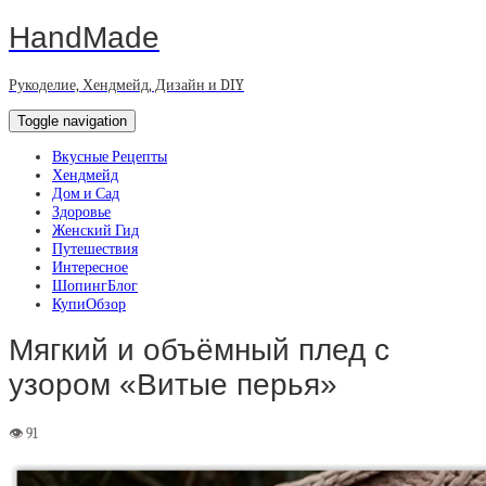
HandMade
Рукоделие, Хендмейд, Дизайн и DIY
Toggle navigation
Вкусные Рецепты
Хендмейд
Дом и Сад
Здоровье
Женский Гид
Путешествия
Интересное
ШопингБлог
КупиОбзор
Мягкий и объёмный плед с
узором «Витые перья»