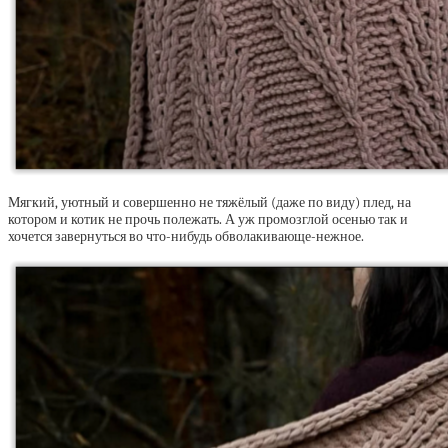
Мягкий, уютный и совершенно не тяжёлый (даже по виду) плед, на
котором и котик не прочь полежать. А уж промозглой осенью так и
хочется завернуться во что-нибудь обволакивающе-нежное.