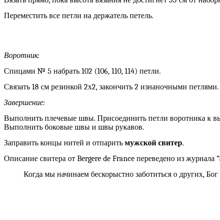
Вязать прямо, пока высота вязания не достигнет 55 см от набор
Переместить все петли на держатель петель.
Воротник:
Спицами № 5 набрать 102 (106, 110, 114) петли.
Связать 18 см резинкой 2х2, закончить 2 изнаночными петлями.
Завершение:
Выполнить плечевые швы. Присоединить петли воротника к вы
Выполнить боковые швы и швы рукавов.
Заправить концы нитей и отпарить
мужской свитер
.
Описание свитера от Bergere de France переведено из журнала “
Когда мы начинаем бескорыстно заботиться о других, Бог 