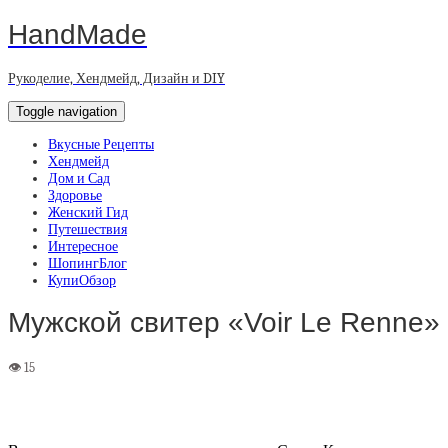
HandMade
Рукоделие, Хендмейд, Дизайн и DIY
Toggle navigation
Вкусные Рецепты
Хендмейд
Дом и Сад
Здоровье
Женский Гид
Путешествия
Интересное
ШопингБлог
КупиОбзор
Мужской свитер «Voir Le Renne»