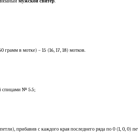
 вязаный
мужской свитер
.
 грамм в мотке) – 15 (16, 17, 18) мотков.
й спицами № 5.5;
тли), прибавив с каждого края последнего ряда по 0 (1, 0, 0) петел