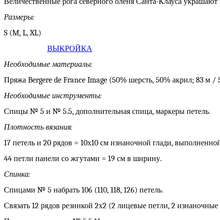
Величественные рога северного оленя Санта-Клауса украшают
Размеры:
S (M, L, XL)
ВЫКРОЙКА
Необходимые материалы:
Пряжа Bergere de France Image (50% шерсть, 50% акрил; 83 м / 50
Необходимые инструменты:
Спицы № 5 и № 5.5, дополнительная спица, маркеры петель.
Плотность вязания:
17 петель и 20 рядов = 10х10 см изнаночной глади, выполненно
44 петли панели со жгутами = 19 см в ширину.
Спинка:
Спицами № 5 набрать 106 (110, 118, 126) петель.
Связать 12 рядов резинкой 2х2 (2 лицевые петли, 2 изнаночные пе