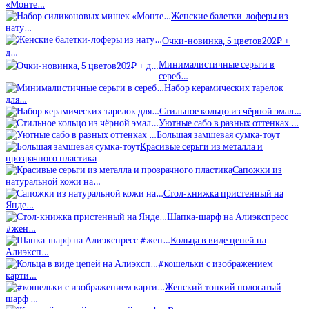
«Монте…
Женские балетки-лоферы из
нату…
Очки-новинка, 5 цветов202₽ +
д…
Минималистичные серьги в
сереб…
Набор керамических тарелок
для…
Стильное кольцо из чёрной эмал…
Уютные сабо в разных оттенках …
Большая замшевая сумка-тоут
Красивые серьги из металла и
прозрачного пластика
Сапожки из
натуральной кожи на…
Стол-книжка пристенный на
Янде…
Шапка-шарф на Алиэкспресс
#жен…
Кольца в виде цепей на
Алиэксп…
#кошельки с изображением
карти…
Женский тонкий полосатый
шарф …