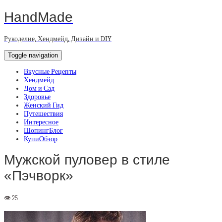
HandMade
Рукоделие, Хендмейд, Дизайн и DIY
Toggle navigation
Вкусные Рецепты
Хендмейд
Дом и Сад
Здоровье
Женский Гид
Путешествия
Интересное
ШопингБлог
КупиОбзор
Мужской пуловер в стиле
«Пэчворк»