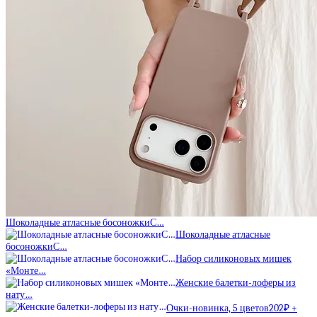
Шоколадные атласные босоножкиС…
Шоколадные атласные
босоножкиС…
Набор силиконовых мишек
«Монте…
Женские балетки-лоферы из
нату…
Очки-новинка, 5 цветов202₽ +