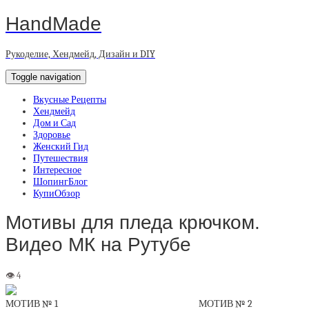
HandMade
Рукоделие, Хендмейд, Дизайн и DIY
Toggle navigation
Вкусные Рецепты
Хендмейд
Дом и Сад
Здоровье
Женский Гид
Путешествия
Интересное
ШопингБлог
КупиОбзор
Мотивы для пледа крючком.
Видео МК на Рутубе
МОТИВ № 1 МОТИВ № 2