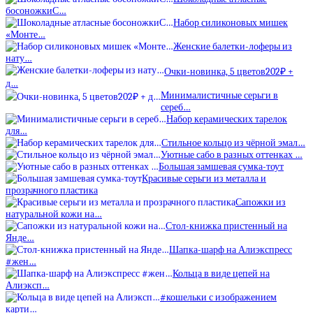
босоножкиС…
Набор силиконовых мишек
«Монте…
Женские балетки-лоферы из
нату…
Очки-новинка, 5 цветов202₽ +
д…
Минималистичные серьги в
сереб…
Набор керамических тарелок
для…
Стильное кольцо из чёрной эмал…
Уютные сабо в разных оттенках …
Большая замшевая сумка-тоут
Красивые серьги из металла и
прозрачного пластика
Сапожки из
натуральной кожи на…
Стол-книжка пристенный на
Янде…
Шапка-шарф на Алиэкспресс
#жен…
Кольца в виде цепей на
Алиэксп…
#кошельки с изображением
карти…