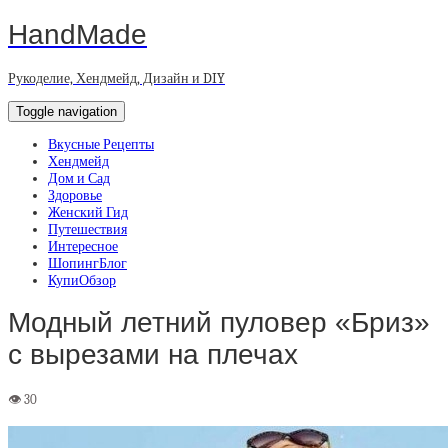
HandMade
Рукоделие, Хендмейд, Дизайн и DIY
Toggle navigation
Вкусные Рецепты
Хендмейд
Дом и Сад
Здоровье
Женский Гид
Путешествия
Интересное
ШопингБлог
КупиОбзор
Модный летний пуловер «Бриз»
с вырезами на плечах