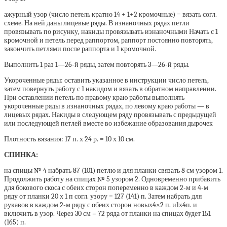
ажурный узор (число петель кратно 14 + 1+2 кромочные) = вязать согл.
схеме. На ней даны лицевые ряды. В изнаночных рядах петли
провязывать по рисунку, накиды провязывать изнаночными Начать с 1
кромочной и петель перед раппортом, раппорт постоянно повторять,
закончить петлями после раппорта и 1 кромочной.
Выполнить 1 раз 1—26-й ряды, затем повторять 3—26-й ряды.
Укороченные ряды: оставить указанное в инструкции число петель,
затем повернуть работу с 1 накидом и вязать в обратном направлении.
При оставлении петель по правому краю работы выполнять
укороченные ряды в изнаночных рядах, по левому краю работы — в
лицевых рядах. Накиды в следующем ряду провязывать с предыдущей
или последующей петлей вместе во избежание образования дырочек
Плотность вязания: 17 п. х 24 р. = 10 х 10 см.
СПИНКА:
на спицы № 4 набрать 87 (101) петлю и для планки связать 8 см узором 1.
Продолжить работу на спицах № 5 узором 2. Одновременно прибавить
для бокового скоса с обеих сторон попеременно в каждом 2-м и 4-м
ряду от планки 20 х 1 п согл. узору = 127 (141) п. Затем набрать для
рукавов в каждом 2-м ряду с обеих сторон новых4×2 п. и1х4п. и
включить в узор. Через 30 см = 72 ряда от планки на спицах будет 151
(165) п.