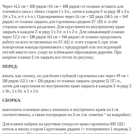
Через 41,5 см = 100 рядов (45 см = 108 рядов) от ппанки оставить для
плечевого скоса с обеих сторон 1 х 3 п., затем в каждом 2-м ряду 18 х 3 п.
(14 х 3 п. и 4 х 4 п.). Одновременно через 55 см = 132 ряда (58.5 см = 140
рядов) от планки закрыть для горловины средние 27 (33) п. и обе
стороны закончить раздельно. Для скругления по внутреннему краю
закрыть в каждом 2-м ряду 1 х 3 п. и 1 х 2 п. Для замыкающей планки
через 57,5 см = 138 рядов (61 см = 146 рядов) от планки продолжить
работу на всех оставленных по 57 (61) п. плеч узором 1, при этом
поворотные накиды провязывать с предыдущей или последующей
петлей вместе coгл. узору во избежание образования дырочек. При
ширине планки 2 см закрыть все петли по рисунку.
ПЕРЕД:
вязать, как спинку, но для более глубокой горловины уже через 49 см =
118 рядов (52.5 см = 126 рядов) от планки закрыть средние 11 (17) п.,
затем для скругления по внутреннему краю закрыть в каждом 2-м ряду 2
х 3п., 1 х 2п. и 5 х 1 п.
СБОРКА:
выполнить плечевые швы у внешних и внутренних краев на 1 см
соответственно, а также посередине на 3 см (см. отметки * на выкройке).
Для планки набрать на круговые спицы по краю горловины 100 (112)
петель и вязать узором 1 круговыми рядами (= попеременно 1 лицевая, 1