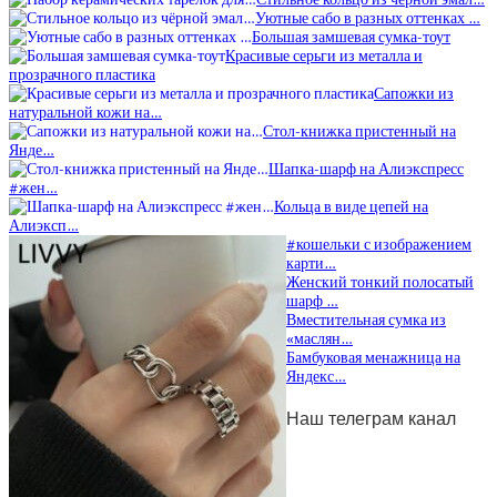
Уютные сабо в разных оттенках …
Большая замшевая сумка-тоут
Красивые серьги из металла и
прозрачного пластика
Сапожки из
натуральной кожи на…
Стол-книжка пристенный на
Янде…
Шапка-шарф на Алиэкспресс
#жен…
Кольца в виде цепей на
Алиэксп…
#кошельки с изображением
карти…
Женский тонкий полосатый
шарф …
Вместительная сумка из
«маслян…
Бамбуковая менажница на
Яндекс…
Наш телеграм канал