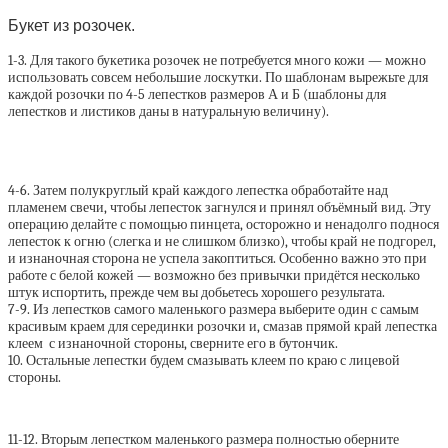
Букет из розочек.
1-3. Для такого букетика розочек не потребуется много кожи — можно
использовать совсем небольшие лоскутки. По шаблонам вырежьте для
каждой розочки по 4-5 лепестков размеров А и Б (шаблоны для
лепестков и листиков даны в натуральную величину).
4-6. Затем полукруглый край каждого лепестка обработайте над
пламенем свечи, чтобы лепесток загнулся и принял объёмный вид. Эту
операцию делайте с помощью пинцета, осторожно и ненадолго поднося
лепесток к огню (слегка и не слишком близко), чтобы край не подгорел,
и изнаночная сторона не успела закоптиться. Особенно важно это при
работе с белой кожей — возможно без привычки придётся несколько
штук испортить, прежде чем вы добьетесь хорошего результата.
7-9. Из лепестков самого маленького размера выберите один с самым
красивым краем для серединки розочки и, смазав прямой край лепестка
клеем с изнаночной стороны, сверните его в бутончик.
10. Остальные лепестки будем смазывать клеем по краю с лицевой
стороны.
11-12. Вторым лепестком маленького размера полностью оберните