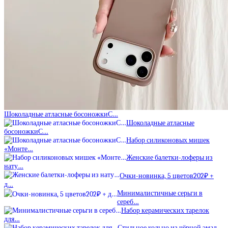
Шоколадные атласные босоножкиС…
Шоколадные атласные
босоножкиС…
Набор силиконовых мишек
«Монте…
Женские балетки-лоферы из
нату…
Очки-новинка, 5 цветов202₽ +
д…
Минималистичные серьги в
сереб…
Набор керамических тарелок
для…
Стильное кольцо из чёрной эмал…