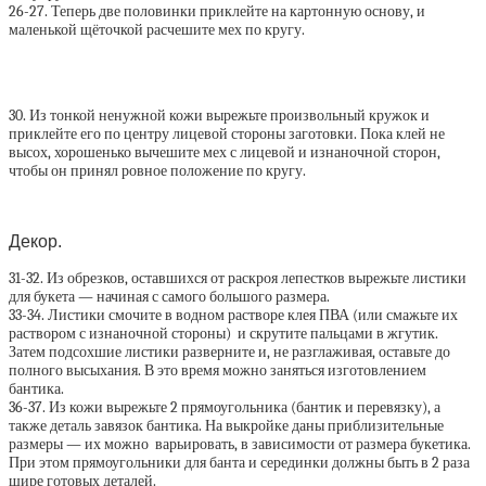
26-27. Теперь две половинки приклейте на картонную основу, и
маленькой щёточкой расчешите мех по кругу.
30. Из тонкой ненужной кожи вырежьте произвольный кружок и
приклейте его по центру лицевой стороны заготовки. Пока клей не
высох, хорошенько вычешите мех с лицевой и изнаночной сторон,
чтобы он принял ровное положение по кругу.
Декор.
31-32. Из обрезков, оставшихся от раскроя лепестков вырежьте листики
для букета — начиная с самого большого размера.
33-34. Листики смочите в водном растворе клея ПВА (или смажьте их
раствором с изнаночной стороны) и скрутите пальцами в жгутик.
Затем подсохшие листики разверните и, не разглаживая, оставьте до
полного высыхания. В это время можно заняться изготовлением
бантика.
36-37. Из кожи вырежьте 2 прямоугольника (бантик и перевязку), а
также деталь завязок бантика. На выкройке даны приблизительные
размеры — их можно варьировать, в зависимости от размера букетика.
При этом прямоугольники для банта и серединки должны быть в 2 раза
шире готовых деталей.