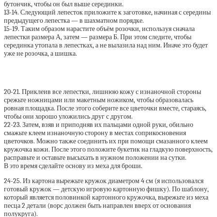
бутончик, чтобы он был выше серединки.
13-14. Следующий лепесток приложите к заготовке, начиная с середины
предыдущего лепестка — в шахматном порядке.
15-19. Таким образом нарастите объём розочки, используя сначала
лепестки размера А, затем — размера Б. При этом следите, чтобы
серединка утопала в лепестках, а не вылазила над ним. Иначе это будет
уже не розочка, а шишка.
20-21. Приклеив все лепестки, лишнюю кожу с изнаночной стороны
срежьте ножницами или макетным ножиком, чтобы образовалась
ровная площадка. После этого соберите все цветочки вместе, стараясь,
чтобы они хорошо уложились друг с другом.
22-23. Затем, взяв и приподняв их пальцами одной руки, обильно
смажьте клеем изнаночную сторону в местах соприкосновения
цветочков. Можно также соединить их при помощи смазанного клеем
кружочка кожи. После этого положите букетик на гладкую поверхность,
расправьте и оставьте высыхать в нужном положении на сутки.
В это время сделайте основу из меха для броши.
24-25. Из картона вырежьте кружок диаметром 4 см (я использовался
готовый кружок — детскую игровую картонную фишку). По шаблону,
который является половинкой картонного кружочка, вырежьте из меха
песца 2 детали (ворс должен быть направлен вверх от основания
полукруга).