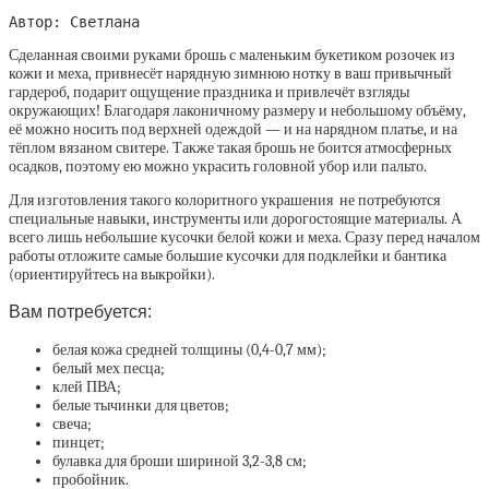
Автор: Светлана
Сделанная своими руками брошь с маленьким букетиком розочек из
кожи и меха, привнесёт нарядную зимнюю нотку в ваш привычный
гардероб, подарит ощущение праздника и привлечёт взгляды
окружающих! Благодаря лаконичному размеру и небольшому объёму,
её можно носить под верхней одеждой — и на нарядном платье, и на
тёплом вязаном свитере. Также такая брошь не боится атмосферных
осадков, поэтому ею можно украсить головной убор или пальто.
Для изготовления такого колоритного украшения не потребуются
специальные навыки, инструменты или дорогостоящие материалы. А
всего лишь небольшие кусочки белой кожи и меха. Сразу перед началом
работы отложите самые большие кусочки для подклейки и бантика
(ориентируйтесь на выкройки).
Вам потребуется:
белая кожа средней толщины (0,4-0,7 мм);
белый мех песца;
клей ПВА;
белые тычинки для цветов;
свеча;
пинцет;
булавка для броши шириной 3,2-3,8 см;
пробойник.