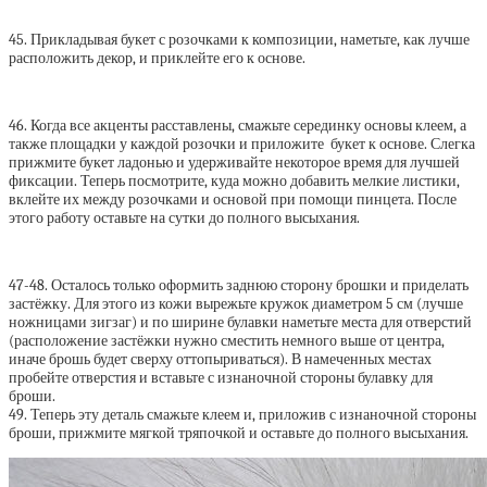
45. Прикладывая букет с розочками к композиции, наметьте, как лучше
расположить декор, и приклейте его к основе.
46. Когда все акценты расставлены, смажьте серединку основы клеем, а
также площадки у каждой розочки и приложите букет к основе. Слегка
прижмите букет ладонью и удерживайте некоторое время для лучшей
фиксации. Теперь посмотрите, куда можно добавить мелкие листики,
вклейте их между розочками и основой при помощи пинцета. После
этого работу оставьте на сутки до полного высыхания.
47-48. Осталось только оформить заднюю сторону брошки и приделать
застёжку. Для этого из кожи вырежьте кружок диаметром 5 см (лучше
ножницами зигзаг) и по ширине булавки наметьте места для отверстий
(расположение застёжки нужно сместить немного выше от центра,
иначе брошь будет сверху оттопыриваться). В намеченных местах
пробейте отверстия и вставьте с изнаночной стороны булавку для
броши.
49. Теперь эту деталь смажьте клеем и, приложив с изнаночной стороны
броши, прижмите мягкой тряпочкой и оставьте до полного высыхания.