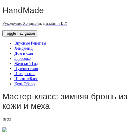
HandMade
Рукоделие, Хендмейд, Дизайн и DIY
Toggle navigation
Вкусные Рецепты
Хендмейд
Дом и Сад
Здоровье
Женский Гид
Путешествия
Интересное
ШопингБлог
КупиОбзор
Мастер-класс: зимняя брошь из
кожи и меха