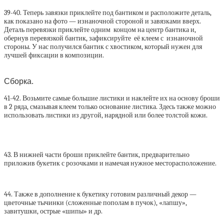
39-40. Теперь завязки приклейте под бантиком и расположите деталь,
как показано на фото — изнаночной стороной и завязками вверх.
Деталь перевязки приклейте одним концом на центр бантика и,
обернув перевязкой бантик, зафиксируйте её клеем с изнаночной
стороны. У нас получился бантик с хвостиком, который нужен для
лучшей фиксации в композиции.
Сборка.
41-42. Возьмите самые большие листики и наклейте их на основу броши
в 2 ряда, смазывая клеем только основание листика. Здесь также можно
использовать листики из другой, нарядной или более толстой кожи.
43. В нижней части броши приклейте бантик, предварительно
приложив букетик с розочками и намечая нужное месторасположение.
44. Также в дополнение к букетику готовим различный декор —
цветочные тычинки (сложенные пополам в пучок), «лапшу»,
завитушки, острые «шипы» и др.