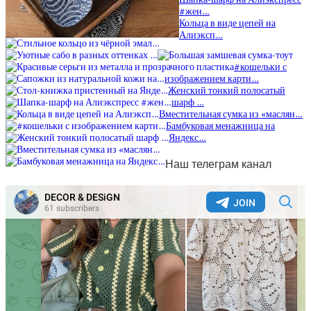
#жен…
Кольца в виде цепей на
Алиэксп…
#кошельки с
изображением карти…
Женский тонкий полосатый
шарф …
Вместительная сумка из «маслян…
Бамбуковая менажница на
Яндекс…
Наш телеграм канал