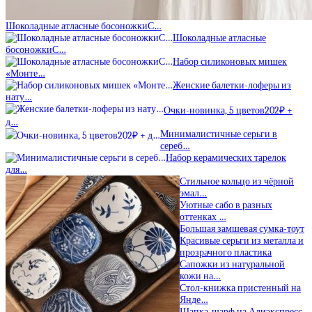
Шоколадные атласные босоножкиС…
Шоколадные атласные
босоножкиС…
Набор силиконовых мишек
«Монте…
Женские балетки-лоферы из
нату…
Очки-новинка, 5 цветов202₽ +
д…
Минималистичные серьги в
сереб…
Набор керамических тарелок
для…
Стильное кольцо из чёрной
эмал…
Уютные сабо в разных
оттенках …
Большая замшевая сумка-тоут
Красивые серьги из металла и
прозрачного пластика
Сапожки из натуральной
кожи на…
Стол-книжка пристенный на
Янде…
Шапка-шарф на Алиэкспресс