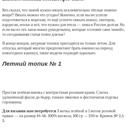
Кто сказал, что зимой нужно вязать исключительно тёплые зимние
вещи?! Вязать можно что угодно! Конечно, если вы не успели
подготовиться к морозам, то ещё успеете связать шапку, свитерок,
кардиган, носки и всё, что нужно для тепла — зима в России долгая. Но
если вы из тех запасливых рукодельниц, которые «готовят сани зимой»,
то сегодняшняя статья точно для вас!
В конце концов, ажурные топики пригодятся не только летом. Для
отпуска, который многие предпочитают брать именно на период
новогодних каникул, такие модели подходят идеально.
Летний топик № 1
Простая зелёная маечка с контрастным розовым краем. Слегка
удлинённый фасон до бедер, тонкие лямочки и фестончатая отделка
горловины.
Для вязания нам потребуется
3 мотка зелёной и 1 моток розовой
пряжи — на размер 44-46: 100% вискоза; 100 гр — 240 м. Крючок № 2,5-
3.