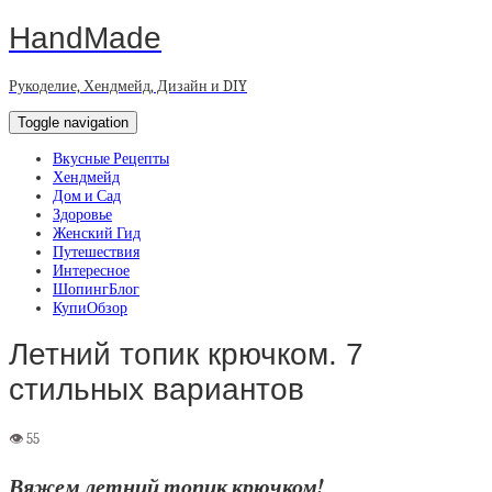
HandMade
Рукоделие, Хендмейд, Дизайн и DIY
Toggle navigation
Вкусные Рецепты
Хендмейд
Дом и Сад
Здоровье
Женский Гид
Путешествия
Интересное
ШопингБлог
КупиОбзор
Летний топик крючком. 7
стильных вариантов
Вяжем летний топик крючком!