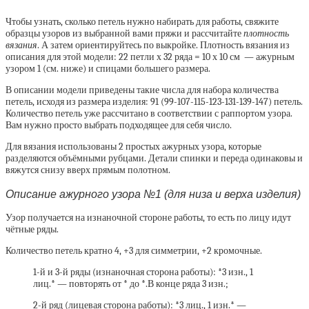
Чтобы узнать, сколько петель нужно набирать для работы, свяжите
образцы узоров из выбранной вами пряжи и рассчитайте
плотность
вязания
. А затем ориентируйтесь по выкройке. Плотность вязания из
описания для этой модели: 22 петли х 32 ряда = 10 х 10 см — ажурным
узором 1 (см. ниже) и спицами большего размера.
В описании модели приведены такие числа для набора количества
петель, исходя из размера изделия: 91 (99-107-115-123-131-139-147) петель.
Количество петель уже рассчитано в соответствии с раппортом узора.
Вам нужно просто выбрать подходящее для себя число.
Для вязания использованы 2 простых ажурных узора, которые
разделяются объёмными рубцами. Детали спинки и переда одинаковы и
вяжутся снизу вверх прямым полотном.
Описание ажурного узора №1 (для низа и верха изделия)
Узор получается на изнаночной стороне работы, то есть по лицу идут
чётные ряды.
Количество петель кратно 4, +3 для симметрии, +2 кромочные.
1-й и 3-й ряды (изнаночная сторона работы): *3 изн., 1
лиц.* — повторять от * до *.В конце ряда 3 изн.;
2-й ряд (лицевая сторона работы): *3 лиц., 1 изн.* —