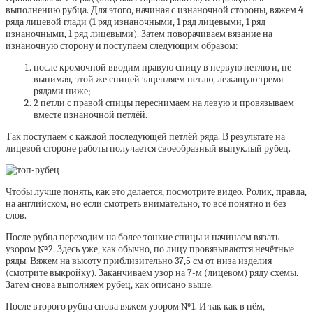
выполнению рубца. Для этого, начиная с изнаночной стороны, вяжем 4
ряда лицевой глади (1 ряд изнаночными, 1 ряд лицевыми, 1 ряд
изнаночными, 1 ряд лицевыми). Затем поворачиваем вязание на
изнаночную сторону и поступаем следующим образом:
после кромочной вводим правую спицу в первую петлю и, не
вынимая, этой же спицей зацепляем петлю, лежащую тремя
рядами ниже;
2 петли с правой спицы переснимаем на левую и провязываем
вместе изнаночной петлёй.
Так поступаем с каждой последующей петлёй ряда. В результате на
лицевой стороне работы получается своеобразный выпуклый рубец.
Чтобы лучше понять, как это делается, посмотрите видео. Ролик, правда,
на английском, но если смотреть внимательно, то всё понятно и без
слов.
После рубца переходим на более тонкие спицы и начинаем вязать
узором №2. Здесь уже, как обычно, по лицу провязываются нечётные
ряды. Вяжем на высоту приблизительно 37,5 см от низа изделия
(смотрите выкройку). Заканчиваем узор на 7-м (лицевом) ряду схемы.
Затем снова выполняем рубец, как описано выше.
После второго рубца снова вяжем узором №1. И так как в нём,