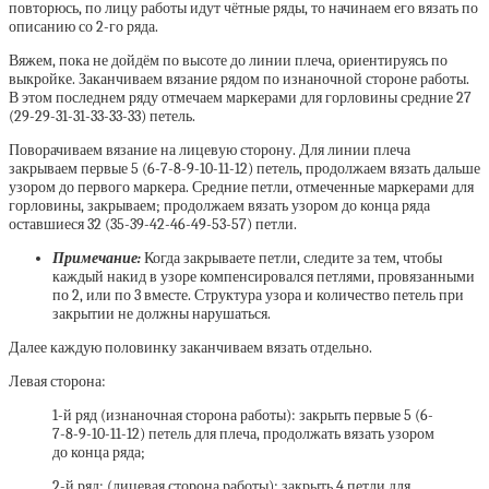
повторюсь, по лицу работы идут чётные ряды, то начинаем его вязать по
описанию со 2-го ряда.
Вяжем, пока не дойдём по высоте до линии плеча, ориентируясь по
выкройке. Заканчиваем вязание рядом по изнаночной стороне работы.
В этом последнем ряду отмечаем маркерами для горловины средние 27
(29-29-31-31-33-33-33) петель.
Поворачиваем вязание на лицевую сторону. Для линии плеча
закрываем первые 5 (6-7-8-9-10-11-12) петель, продолжаем вязать дальше
узором до первого маркера. Средние петли, отмеченные маркерами для
горловины, закрываем; продолжаем вязать узором до конца ряда
оставшиеся 32 (35-39-42-46-49-53-57) петли.
Примечание:
Когда закрываете петли, следите за тем, чтобы
каждый накид в узоре компенсировался петлями, провязанными
по 2, или по 3 вместе. Структура узора и количество петель при
закрытии не должны нарушаться.
Далее каждую половинку заканчиваем вязать отдельно.
Левая сторона:
1-й ряд (изнаночная сторона работы): закрыть первые 5 (6-
7-8-9-10-11-12) петель для плеча, продолжать вязать узором
до конца ряда;
2-й ряд: (лицевая сторона работы): закрыть 4 петли для