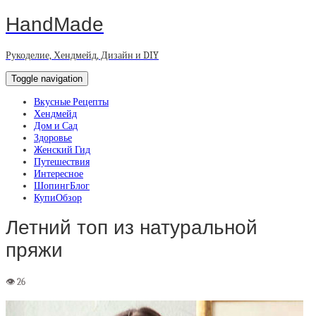
HandMade
Рукоделие, Хендмейд, Дизайн и DIY
Toggle navigation
Вкусные Рецепты
Хендмейд
Дом и Сад
Здоровье
Женский Гид
Путешествия
Интересное
ШопингБлог
КупиОбзор
Летний топ из натуральной
пряжи