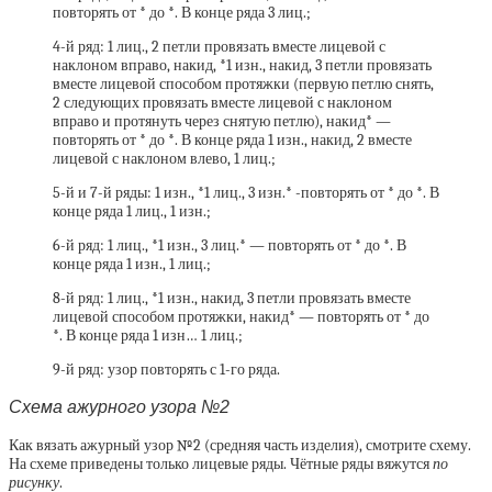
повторять от * до *. В конце ряда 3 лиц.;
4-й ряд: 1 лиц., 2 петли провязать вместе лицевой с
наклоном вправо, накид, *1 изн., накид, 3 петли провязать
вместе лицевой способом протяжки (первую петлю снять,
2 следующих провязать вместе лицевой с наклоном
вправо и протянуть через снятую петлю), накид* —
повторять от * до *. В конце ряда 1 изн., накид, 2 вместе
лицевой с наклоном влево, 1 лиц.;
5-й и 7-й ряды: 1 изн., *1 лиц., 3 изн.* -повторять от * до *. В
конце ряда 1 лиц., 1 изн.;
6-й ряд: 1 лиц., *1 изн., 3 лиц.* — повторять от * до *. В
конце ряда 1 изн., 1 лиц.;
8-й ряд: 1 лиц., *1 изн., накид, 3 петли провязать вместе
лицевой способом протяжки, накид* — повторять от * до
*. В конце ряда 1 изн… 1 лиц.;
9-й ряд: узор повторять с 1-го ряда.
Схема ажурного узора №2
Как вязать ажурный узор №2 (средняя часть изделия), смотрите схему.
На схеме приведены только лицевые ряды. Чётные ряды вяжутся
по
рисунку
.