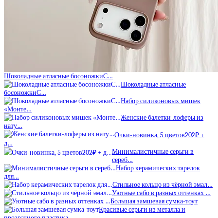
Шоколадные атласные босоножкиС…
Шоколадные атласные
босоножкиС…
Набор силиконовых мишек
«Монте…
Женские балетки-лоферы из
нату…
Очки-новинка, 5 цветов202₽ +
д…
Минималистичные серьги в
сереб…
Набор керамических тарелок
для…
Стильное кольцо из чёрной эмал…
Уютные сабо в разных оттенках …
Большая замшевая сумка-тоут
Красивые серьги из металла и
прозрачного пластика