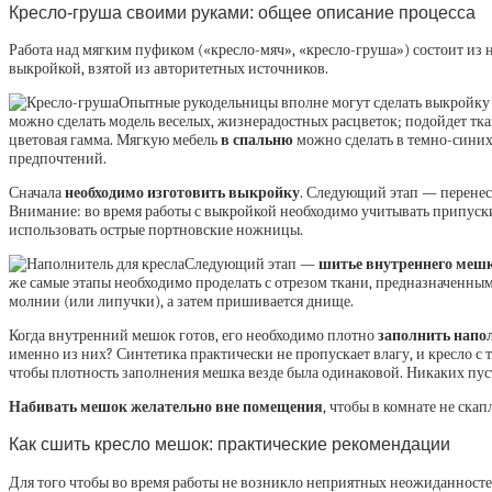
Кресло-груша своими руками: общее описание процесса
Работа над мягким пуфиком («кресло-мяч», «кресло-груша») состоит из
выкройкой, взятой из авторитетных источников.
Опытные рукодельницы вполне могут сделать выкройку с
можно сделать модель веселых, жизнерадостных расцветок; подойдет тк
цветовая гамма. Мягкую мебель
в спальню
можно сделать в темно-синих 
предпочтений.
Сначала
необходимо изготовить выкройку
. Следующий этап — перенесе
Внимание: во время работы с выкройкой необходимо учитывать припуски
использовать острые портновские ножницы.
Следующий этап —
шитье внутреннего меш
же самые этапы необходимо проделать с отрезом ткани, предназначенным
молнии (или липучки), а затем пришивается днище.
Когда внутренний мешок готов, его необходимо плотно
заполнить напо
именно из них? Синтетика практически не пропускает влагу, и кресло с
чтобы плотность заполнения мешка везде была одинаковой. Никаких пуст
Набивать мешок желательно вне помещения
, чтобы в комнате не ска
Как сшить кресло мешок: практические рекомендации
Для того чтобы во время работы не возникло неприятных неожиданностей