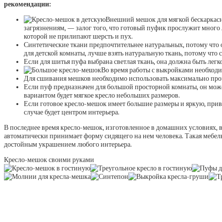
рекомендации:
Внешний мешок для мягкой бескаркасно
загрязнениям, — залог того, что готовый пуфик прослужит много 
которой не прилипают шерсть и пух.
Синтетические ткани предпочтительнее натуральных, потому что о
для детской комнаты, лучше взять натуральную ткань, потому что
Если для шитья пуфа выбрана светлая ткань, она должна быть лег
Во время работы с выкройками необходи
Для сшивания мешков необходимо использовать максимально проч
Если пуф предназначен для большой просторной комнаты, он может
вариантом будет мягкое кресло небольших размеров.
Если готовое кресло-мешок имеет большие размеры и яркую, прив
случае будет центром интерьера.
В последнее время кресло-мешок, изготовленное в домашних условиях, вс
автоматически принимает форму сидящего на нем человека. Такая мебел
достойным украшением любого интерьера.
Кресло-мешок своими руками