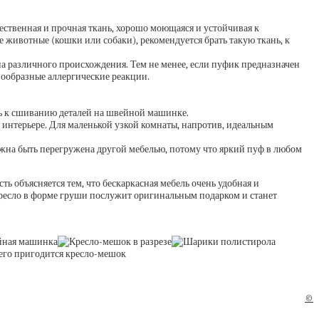
ственная и прочная ткань, хорошо моющаяся и устойчивая к
 животные (кошки или собаки), рекомендуется брать такую ткань, к
на различного происхождения. Тем не менее, если пуфик предназначен
нообразные аллергические реакции.
ть к сшиванию деталей на швейной машинке.
 интерьере. Для маленькой узкой комнаты, напротив, идеальным
жна быть перегружена другой мебелью, потому что яркий пуф в любом
ь объясняется тем, что бескаркасная мебель очень удобная и
кресло в форме груши послужит оригинальным подарком и станет
©