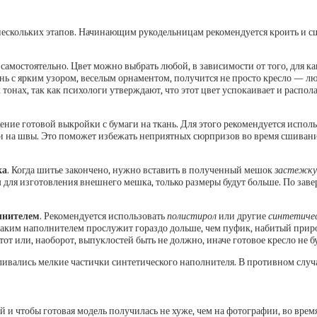
 нескольких этапов. Начинающим рукодельницам рекомендуется кроить и сш
амостоятельно. Цвет можно выбрать любой, в зависимости от того, для ка
ань с ярким узором, веселым орнаментом, получится не просто кресло — л
тонах, так как психологи утверждают, что этот цвет успокаивает и распол
ние готовой выкройки с бумаги на ткань. Для этого рекомендуется испол
 на швы. Это поможет избежать неприятных сюрпризов во время сшивания
ка
. Когда шитье закончено, нужно вставить в полученный мешок
застежку
 для изготовления внешнего мешка, только размеры будут больше. По заве
лнителем
. Рекомендуется использовать
полистирол
или другие
синтетиче
 таким наполнителем прослужит гораздо дольше, чем пуфик, набитый прир
от или, наоборот, выпуклостей быть не должно, иначе готовое кресло не 
пливались мелкие частички синтетического наполнителя. В противном случ
 и чтобы готовая модель получилась не хуже, чем на фотографии, во вре