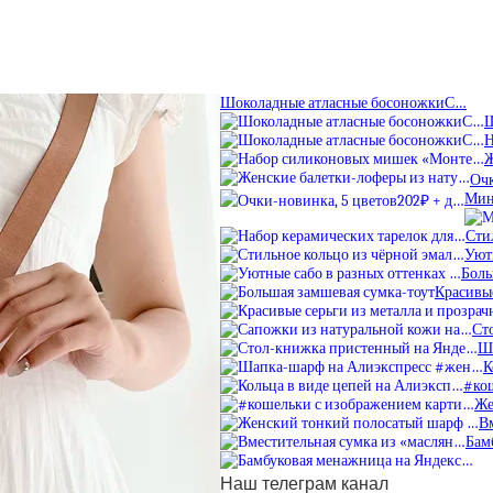
Шоколадные атласные босоножкиС…
Ш
Н
Ж
Очк
Мин
Сти
Уют
Боль
Красивые
Ст
Ш
К
#ко
Же
В
Бам
Наш телеграм канал