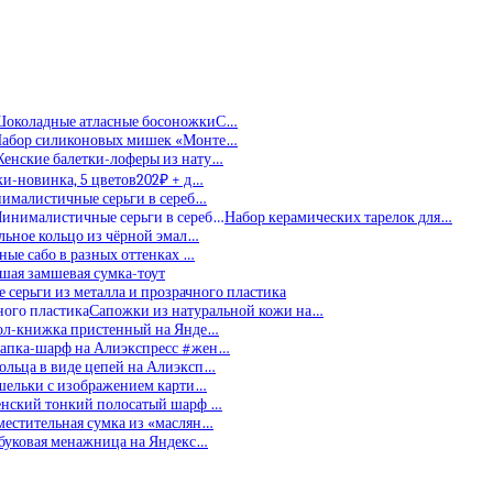
околадные атласные босоножкиС…
абор силиконовых мишек «Монте…
енские балетки-лоферы из нату…
и-новинка, 5 цветов202₽ + д…
ималистичные серьги в сереб…
Набор керамических тарелок для…
льное кольцо из чёрной эмал…
ные сабо в разных оттенках …
шая замшевая сумка-тоут
 серьги из металла и прозрачного пластика
Сапожки из натуральной кожи на…
ол-книжка пристенный на Янде…
апка-шарф на Алиэкспресс #жен…
ольца в виде цепей на Алиэксп…
шельки с изображением карти…
нский тонкий полосатый шарф …
местительная сумка из «маслян…
буковая менажница на Яндекс…