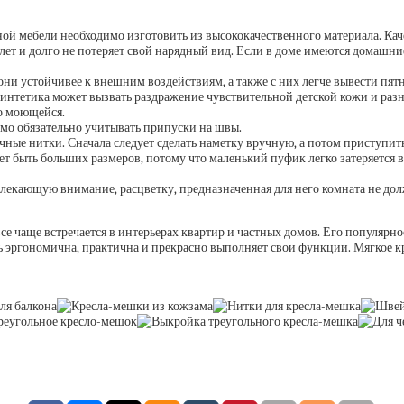
й мебели необходимо изготовить из высококачественного материала. Каче
лет и долго не потеряет свой нарядный вид. Если в доме имеются домашние
ни устойчивее к внешним воздействиям, а также с них легче вывести пят
 синтетика может вызвать раздражение чувствительной детской кожи и раз
ко моющейся.
мо обязательно учитывать припуски на швы.
ные нитки. Сначала следует сделать наметку вручную, а потом приступи
 быть больших размеров, потому что маленький пуфик легко затеряется в
лекающую внимание, расцветку, предназначенная для него комната не дол
е чаще встречается в интерьерах квартир и частных домов. Его популярност
ь эргономична, практична и прекрасно выполняет свои функции. Мягкое 