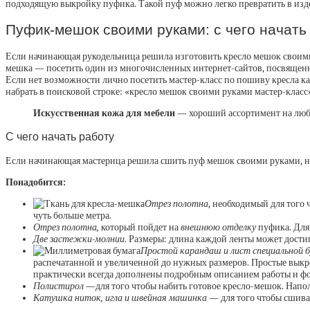
подходящую выкройку пуфика. Такой пуф можно легко превратить в изде
Пуфик-мешок своими руками: с чего начать
Если начинающая рукодельница решила изготовить кресло мешок своими
мешка — посетить один из многочисленных интернет-сайтов, посвященн
Если нет возможности лично посетить мастер-класс по пошиву кресла кап
набрать в поисковой строке: «кресло мешок своими руками мастер-класс
Искусственная кожа для мебели
— хороший ассортимент на любо
С чего начать работу
Если начинающая мастерица решила сшить пуф мешок своими руками, ну
Понадобится:
Отрез полотна
, необходимый для того 
чуть больше метра.
Отрез полотна,
который пойдет на
внешнюю отделку
пуфика. Для
Две застежки-молнии
. Размеры: длина каждой ленты может дости
Простой карандаш и лист специальной б
распечатанной и увеличенной до нужных размеров. Простые выкро
практически всегда дополнены подробным описанием работы и фот
Полистирол —
для того чтобы набить готовое кресло-мешок. Нап
Катушка ниток, игла и швейная машинка —
для того чтобы сшив