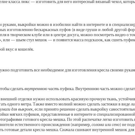
лие класса люкс — изготовить для него интересный вязаный чехол, котор
 руками, выкройки можно в изобилии найти в интернете и в специализир
ых изготовлению бескаркасных пуфов (в виде груши и любой другой фор
ля в творческом клубе или в центре досуга, можно посмотреть видео о то
», или — шьем стул мешок — и появится масса подсказок, как сшить пуфик
й вкус и кошелёк.
жно подготовить все необходимое для изготовления кресла своими рукам
чтобы сделать
внутреннюю часть
пуфика. Внутреннюю часть можно сделать
 внешней отделки нужно использовать красивую прочную ткань, устойчиву
гать одного метра. Также вместо молний можно сделать застежки в виде
ли
умаги для выкроек
, если принято решение сделать выкройку самостоятель
йки мягких пуфиков, представленные в интернете и специализированной 
ографиями готового кресла-мешка. По этой распечатке легко изготовить 
олнители естественного происхождения (например,
солома или сено
) не по
ать готовые детали кресла-мешка. Сначала сшивают внутренний мешок для