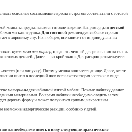
ивать основные составляющие кресла в строгом соответствии с готовой
кой комнаты предназначается готовое изделие. Например,
для детской
юбимая мягкая игрушка.
Для гостиной
рекомендуется более строгая
агает к хорошему сну. Но, в общем, все зависит от индивидуальных
ьзовать
кусок мела или маркер
, предназначенный для рисования на ткани.
 готовых деталей. Далее — раскрой ткани. Для раскроя рекомендуется
-молнию
(или липучку). Потом у мешка вшивается днище. Далее, все те
ршении шитья в последний шов вставляется вторая застежка в виде
ские материалы
для набивной мягкой мебели. Почему набивку делают
одными материалами. Во время набивки необходимо следить за тем,
будет держать форму и может получиться кривым, некрасивым.
ае возможны аллергические реакции, особенно у детей.
мя шитья
необходимо иметь в виду следующие практические