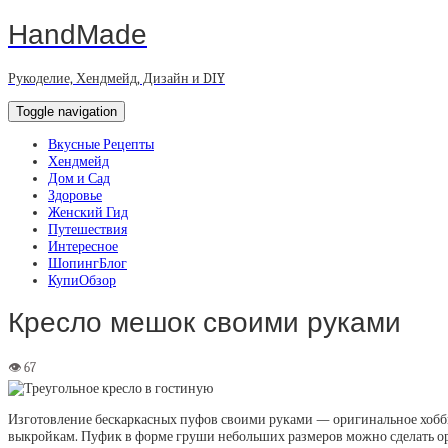
HandMade
Рукоделие, Хендмейд, Дизайн и DIY
Toggle navigation
Вкусные Рецепты
Хендмейд
Дом и Сад
Здоровье
Женский Гид
Путешествия
Интересное
ШопингБлог
КупиОбзор
Кресло мешок своими руками
Изготовление бескаркасных пуфов своими руками — оригинальное хобб
выкройкам. Пуфик в форме груши небольших размеров можно сделать ор