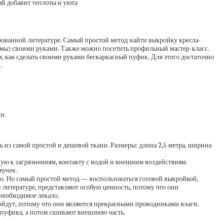
ый добавит теплоты и уюта
ованной литературе. Самый простой метод найти выкройку кресла-
мы) своими руками. Также можно посетить профильный мастер-класс.
м, как сделать своими руками бескаркасный пуфик. Для этого достаточно
.
и.
 из самой простой и дешевой ткани. Размеры: длина 2,5 метра, ширина
ю к загрязнениям, контакту с водой и внешним воздействиям.
пучек
.
но. Но самый простой метод — воспользоваться готовой выкройкой,
литературе, представляют особую ценность, потому что они
необходимое лекало.
дойдут, потому что они являются прекрасными проводниками влаги.
 пуфика, а потом сшивают внешнюю часть.