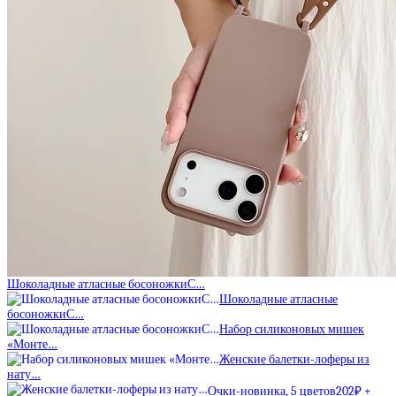
Шоколадные атласные босоножкиС…
Шоколадные атласные
босоножкиС…
Набор силиконовых мишек
«Монте…
Женские балетки-лоферы из
нату…
Очки-новинка, 5 цветов202₽ +