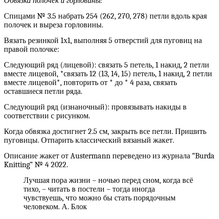
Обвязка полочек и горловины:
Спицами № 3.5 набрать 254 (262, 270, 278) петли вдоль края
полочек и выреза горловины.
Вязать резинкой 1х1, выполняя 5 отверстий для пуговиц на
правой полочке:
Следующий ряд (лицевой): связать 5 петель, 1 накид, 2 петли
вместе лицевой, *связать 12 (13, 14, 15) петель, 1 накид, 2 петли
вместе лицевой*, повторить от * до * 4 раза, связать
оставшиеся петли ряда.
Следующий ряд (изнаночный): провязывать накиды в
соответствии с рисунком.
Когда обвязка достигнет 2.5 см, закрыть все петли. Пришить
пуговицы. Отпарить классический вязаный жакет.
Описание жакет от Austermann переведено из журнала “Burda
Knitting” № 4 2022.
Лучшая пора жизни – ночью перед сном, когда всё
тихо, – читать в постели – тогда иногда
чувствуешь, что можно бы стать порядочным
человеком. А. Блок