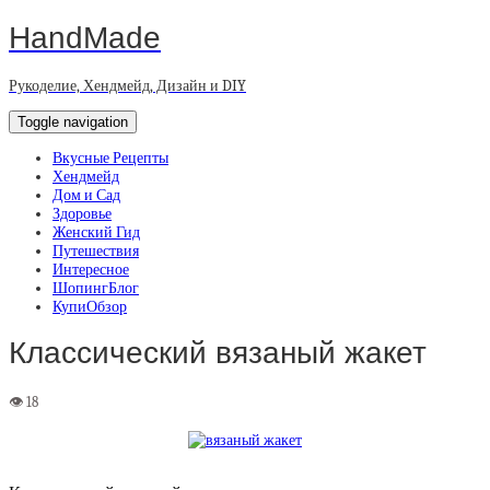
HandMade
Рукоделие, Хендмейд, Дизайн и DIY
Toggle navigation
Вкусные Рецепты
Хендмейд
Дом и Сад
Здоровье
Женский Гид
Путешествия
Интересное
ШопингБлог
КупиОбзор
Классический вязаный жакет