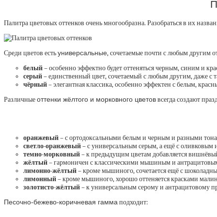
П
Палитра цветовых оттенков очень многообразна. Разобраться в их назва
Среди цветов есть
универсальные
, сочетаемые почти с любым другим о
белый
– особенно эффектно будет оттеняться черным, синим и кр
серый
– единственный цвет, сочетаемый с любым другим, даже с
чёрный
– элегантная классика, особенно эффектен с белым, крас
Различные
оттенки жёлтого и морковного цветов
всегда создают праз
оранжевый
– с ортодоксальными белым и черным и разными тона
светло-оранжевый
– с универсальным серым, а ещё с оливковым
темно-морковный
– к предыдущим цветам добавляется вишнёвы
жёлтый
– гармоничен с классическими мышиным и антрацитовым,
лимонно-жёлтый
– кроме мышиного, сочетается ещё с шоколадн
лимонный
– кроме мышиного, хорошо оттеняется красками малино
золотисто-жёлтый
– к универсальным серому и антрацитовому п
Песочно-бежево-коричневая гамма
подходит: