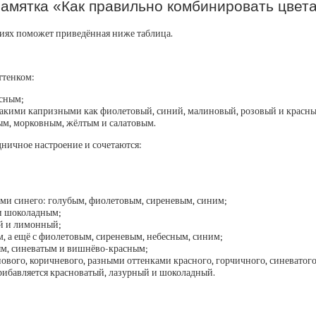
амятка «Как правильно комбинировать цвет
ниях поможет приведённая ниже таблица.
ттенком:
асным;
 такими капризными как фиолетовый, синий, малиновый, розовый и красны
ным, морковным, жёлтым и салатовым.
дничное настроение и сочетаются:
ми синего: голубым, фиолетовым, сиреневым, синим;
 и шоколадным;
й и лимонный;
 а ещё с фиолетовым, сиреневым, небесным, синим;
ым, синеватым и вишнёво-красным;
вого, коричневого, разными оттенками красного, горчичного, синеватого
рибавляется красноватый, лазурный и шоколадный.