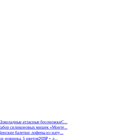
околадные атласные босоножкиС…
абор силиконовых мишек «Монте…
енские балетки-лоферы из нату…
и-новинка, 5 цветов202₽ + д…