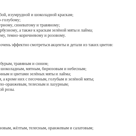
лубой, изумрудной и шоколадной краскам;
о-голубому;
урному, синеватому и травяному;
рбузному, а также к краскам зелёной мяты и лайма;
лому, темно-коричневому и розовому.
т очень эффектно смотреться акценты и детали из таких цветов:
 бурым, травяным и синим;
, шоколадным, мятным, бирюзовым и небесным;
ичным и цветами зелёных мяты и лайма;
 а кроме них с песочным, голубым и зелёной мяты;
тло-оранжевым, телесным и лазурным;
ой розы.
зовым, жёлтым, телесным, оранжевым и салатовым;