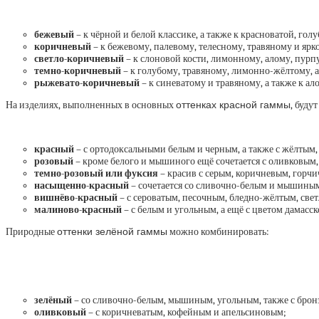
бежевый
– к чёрной и белой классике, а также к красноватой, го
коричневый
– к бежевому, палевому, телесному, травяному и ярк
светло-коричневый
– к слоновой кости, лимонному, алому, пурп
темно-коричневый
– к голубому, травяному, лимонно-жёлтому, а
рыжевато-коричневый
– к синеватому и травяному, а также к а
На изделиях, выполненных в основных
оттенках красной гаммы
, буду
красный
– с ортодоксальными белым и черным, а также с жёлтым,
розовый
– кроме белого и мышиного ещё сочетается с оливковым
темно-розовый или фуксия
– красив с серым, коричневым, горч
насыщенно-красный
– сочетается со сливочно-белым и мышиным,
вишнёво-красный
– с сероватым, песочным, бледно-жёлтым, све
малиново-красный
– с белым и угольным, а ещё с цветом дамасск
Природные
оттенки зелёной гаммы
можно комбинировать:
зелёный
– со сливочно-белым, мышиным, угольным, также с брон
оливковый
– с коричневатым, кофейным и апельсиновым;