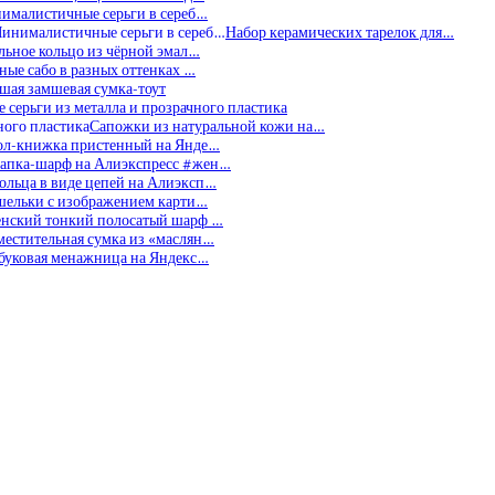
ималистичные серьги в сереб…
Набор керамических тарелок для…
льное кольцо из чёрной эмал…
ные сабо в разных оттенках …
шая замшевая сумка-тоут
 серьги из металла и прозрачного пластика
Сапожки из натуральной кожи на…
ол-книжка пристенный на Янде…
апка-шарф на Алиэкспресс #жен…
ольца в виде цепей на Алиэксп…
шельки с изображением карти…
нский тонкий полосатый шарф …
местительная сумка из «маслян…
буковая менажница на Яндекс…