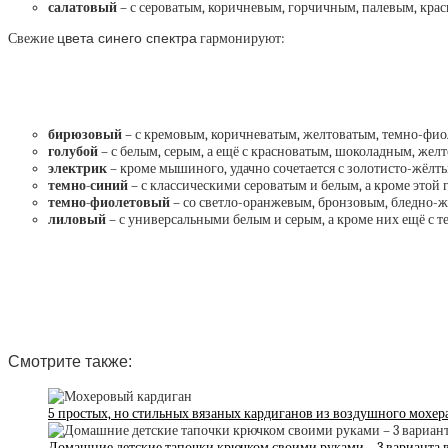
салатовый
– с сероватым, коричневым, горчичным, палевым, кра
Свежие
цвета синего спектра
гармонируют:
бирюзовый
– с кремовым, коричневатым, желтоватым, темно-фи
голубой
– с белым, серым, а ещё с красноватым, шоколадным, же
электрик
– кроме мышиного, удачно сочетается с золотисто-жёлт
темно-синий
– с классическими сероватым и белым, а кроме этой
темно-фиолетовый
– со светло-оранжевым, бронзовым, бледно-ж
лиловый
– с универсальными белым и серым, а кроме них ещё с
Смотрите также:
5 простых, но стильных вязаных кардиганов из воздушного мохер
Домашние детские тапочки крючком своими руками – 3 варианта