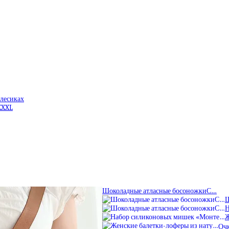
олесиках
XXXL
Шоколадные атласные босоножкиС…
Ш
Н
Ж
Очк