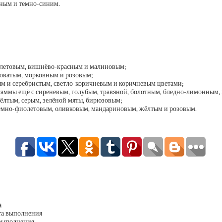
сным и темно-синим.
олетовым, вишнёво-красным и малиновым;
лтоватым, морковным и розовым;
ым и серебристым, светло-коричневым и коричневым цветами;
 гаммы ещё с сиреневым, голубым, травяной, болотным, бледно-лимонным
ёлтым, серым, зелёной мяты, бирюзовым;
 темно-фиолетовым, оливковым, мандариновым, жёлтым и розовым.
а
 выполнения