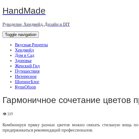
HandMade
Рукоделие, Хендмейд, Дизайн и DIY
Toggle navigation
Вкусные Рецепты
Хендмейд
Дом и Сад
Здоровье
Женский Гид
Путешествия
Интересное
ШопингБлог
КупиОбзор
Гармоничное сочетание цветов п
Комбинируя пряжу разных цветов можно связать стильную вещь по
придерживаться рекомендаций профессионалов.