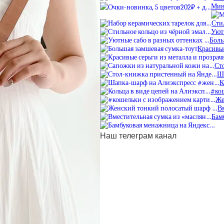
Мин
Сти
Уют
Боль
Красивые
Ст
Ш
К
#ко
Же
В
Бам
Наш телеграм канал