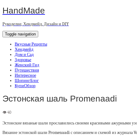
HandMade
Рукоделие, Хендмейд, Дизайн и DIY
Toggle navigation
Вкусные Рецепты
Хендмейд
Дом и Сад
Здоровье
Женский Гид
Путешествия
Интересное
ШопингБлог
КупиОбзор
Эстонская шаль Promenaadi
Эстонские вязаные шали прославились своими красивыми ажурными узор
Вязание эстонской шали Promenaadi с описанием и схемой из журнала Vog