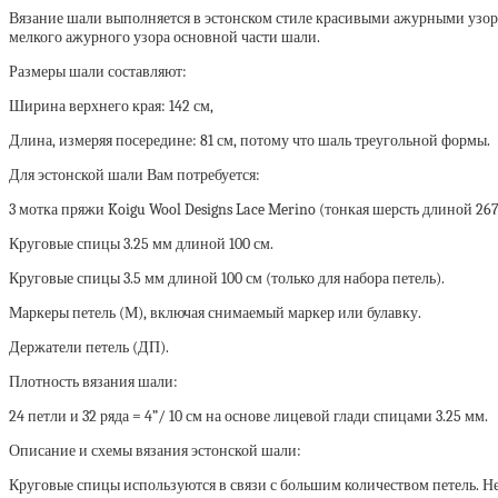
Вязание шали выполняется в эстонском стиле красивыми ажурными узора
мелкого ажурного узора основной части шали.
Размеры шали составляют:
Ширина верхнего края: 142 см,
Длина, измеряя посередине: 81 см, потому что шаль треугольной формы.
Для эстонской шали Вам потребуется:
3 мотка пряжи Koigu Wool Designs Lace Merino (тонкая шерсть длиной 267
Круговые спицы 3.25 мм длиной 100 см.
Круговые спицы 3.5 мм длиной 100 см (только для набора петель).
Маркеры петель (М), включая снимаемый маркер или булавку.
Держатели петель (ДП).
Плотность вязания шали:
24 петли и 32 ряда = 4”/ 10 см на основе лицевой глади спицами 3.25 мм.
Описание и схемы вязания эстонской шали:
Круговые спицы используются в связи с большим количеством петель. Н