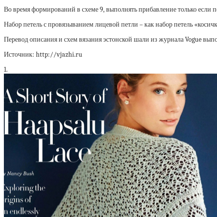
Во время формирований в схеме 9, выполнять прибавление только если п
Набор петель с провязыванием лицевой петли – как набор петель «косич
Перевод описания и схем вязания эстонской шали из журнала Vogue выпо
Источник: http://vjazhi.ru
1.