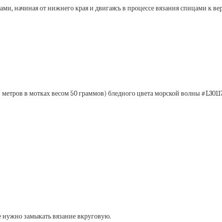
ми, начиная от нижнего края и двигаясь в процессе вязания спицами к в
 метров в мотках весом 50 граммов) бледного цвета морской волны #L30117
е нужно замыкать вязание вкруговую.