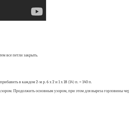
тем все петли закрыть.
бавить в каждом 2-м р. 6 х 2 и 1 х 18 (14) п. = 140 п.
зором. Продолжить основным узором, при этом для выреза горловины через 5