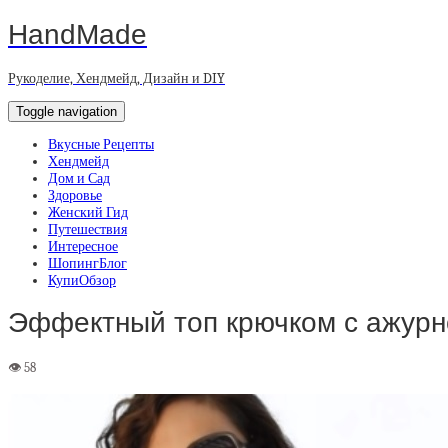
HandMade
Рукоделие, Хендмейд, Дизайн и DIY
Toggle navigation
Вкусные Рецепты
Хендмейд
Дом и Сад
Здоровье
Женский Гид
Путешествия
Интересное
ШопингБлог
КупиОбзор
Эффектный топ крючком с ажурн