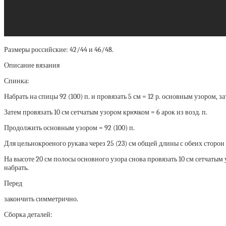
Размеры российские: 42/44 и 46/48.
Описание вязания
Спинка:
Набрать на спицы 92 (100) п. и провязать 5 см = 12 р. основным узором, за
Затем провязать 10 см сетчатым узором крючком = 6 арок из возд. п.
Продолжить основным узором = 92 (100) п.
Для цельнокроеного рукава через 25 (23) см общей длины с обеих сторон при
На высоте 20 см полосы основного узора снова провязать 10 см сетчатым у
набрать.
Перед
закончить симметрично.
Сборка деталей: