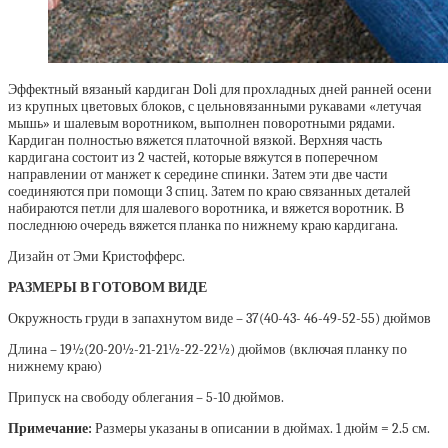
Эффектный вязаный кардиган Doli для прохладных дней ранней осени
из крупных цветовых блоков, с цельновязанными рукавами «летучая
мышь» и шалевым воротником, выполнен поворотными рядами.
Кардиган полностью вяжется платочной вязкой. Верхняя часть
кардигана состоит из 2 частей, которые вяжутся в поперечном
направлении от манжет к середине спинки. Затем эти две части
соединяются при помощи 3 спиц. Затем по краю связанных деталей
набираются петли для шалевого воротника, и вяжется воротник. В
последнюю очередь вяжется планка по нижнему краю кардигана.
Дизайн от Эми Кристофферс.
РАЗМЕРЫ В ГОТОВОМ ВИДЕ
Окружность груди в запахнутом виде – 37(40-43- 46-49-52-55) дюймов
Длина – 19½(20-20½-21-21½-22-22½) дюймов (включая планку по
нижнему краю)
Припуск на свободу облегания – 5-10 дюймов.
Примечание:
Размеры указаны в описании в дюймах. 1 дюйм = 2.5 см.