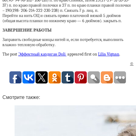
86(90- 94-98-102- 106-110) п. по краю спинки, затем 25(27-29- 31-33-35-
37) п. по краю правой полочки и 27 п. по краю планки правой полочки
– 190(198- 206-214-222-230-238) п. Связать 7 р. лиц. п.
Перейти на нить ОЦ и связать прямо платочной вязкой 5 дюймов
(общая высота планки по нижнему краю — 6 дюймов). закрыть п.
ЗАВЕРШЕНИЕ РАБОТЫ
Заправить свободные концы нитей и, если потребуется, выполнить
влажно-тепловую обработку.
The post
Эффектный кардиган Doli
appeared first on
Lilia Vignan
.
©
Смотрите также: