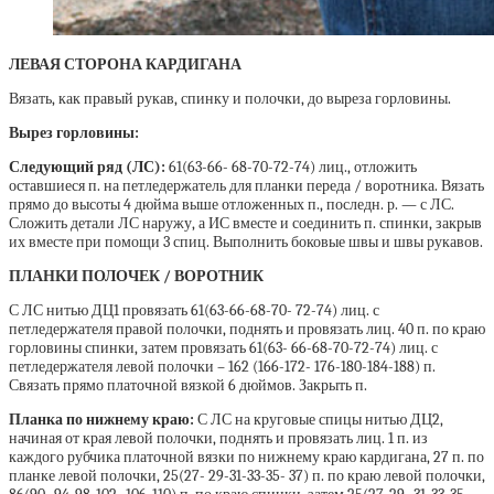
ЛЕВАЯ СТОРОНА КАРДИГАНА
Вязать, как правый рукав, спинку и полочки, до выреза горловины.
Вырез горловины:
Следующий ряд (ЛС):
61(63-66- 68-70-72-74) лиц., отложить
оставшиеся п. на петледержатель для планки переда / воротника. Вязать
прямо до высоты 4 дюйма выше отложенных п., последн. р. — с ЛС.
Сложить детали ЛС наружу, а ИС вместе и соединить п. спинки, закрыв
их вместе при помощи 3 спиц. Выполнить боковые швы и швы рукавов.
ПЛАНКИ ПОЛОЧЕК / ВОРОТНИК
С ЛС нитью ДЦ1 провязать 61(63-66-68-70- 72-74) лиц. с
петледержателя правой полочки, поднять и провязать лиц. 40 п. по краю
горловины спинки, затем провязать 61(63- 66-68-70-72-74) лиц. с
петледержателя левой полочки – 162 (166-172- 176-180-184-188) п.
Связать прямо платочной вязкой 6 дюймов. Закрыть п.
Планка по нижнему краю:
С ЛС на круговые спицы нитью ДЦ2,
начиная от края левой полочки, поднять и провязать лиц. 1 п. из
каждого рубчика платочной вязки по нижнему краю кардигана, 27 п. по
планке левой полочки, 25(27- 29-31-33-35- 37) п. по краю левой полочки,