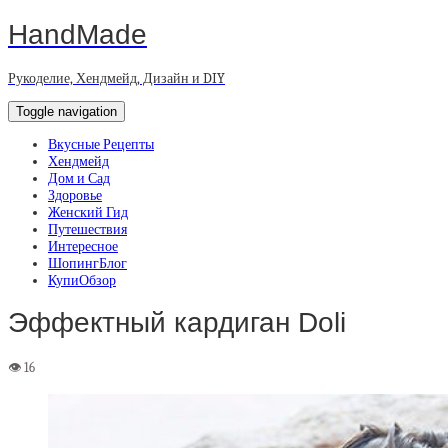
HandMade
Рукоделие, Хендмейд, Дизайн и DIY
Toggle navigation
Вкусные Рецепты
Хендмейд
Дом и Сад
Здоровье
Женский Гид
Путешествия
Интересное
ШопингБлог
КупиОбзор
Эффектный кардиган Doli