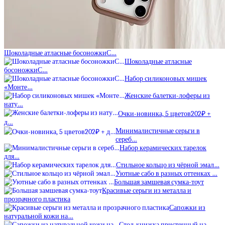
Шоколадные атласные босоножкиС…
Шоколадные атласные
босоножкиС…
Набор силиконовых мишек
«Монте…
Женские балетки-лоферы из
нату…
Очки-новинка, 5 цветов202₽ +
д…
Минималистичные серьги в
сереб…
Набор керамических тарелок
для…
Стильное кольцо из чёрной эмал…
Уютные сабо в разных оттенках …
Большая замшевая сумка-тоут
Красивые серьги из металла и
прозрачного пластика
Сапожки из
натуральной кожи на…
Стол-книжка пристенный на