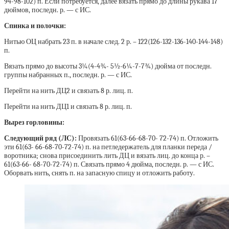
94-98-102) п. Если потребуется, далее вязать прямо до длины рукава 17
дюймов, последн. р. — с ИС.
Спинка и полочки:
Нитью ОЦ набрать 23 п. в начале след. 2 р. – 122(126-132-136-140-144-148)
п.
Вязать прямо до высоты 3¼(4-4¾- 5½-6¼-7-7¾) дюйма от последн.
группы набранных п., последн. р. — с ИС.
Перейти на нить ДЦ2 и связать 8 р. лиц. п.
Перейти на нить ДЦ1 и связать 8 р. лиц. п.
Вырез горловины:
Следующий ряд (ЛС):
Провязать 61(63-66-68-70- 72-74) п. Отложить
эти 61(63- 66-68-70-72-74) п. на петледержатель для планки переда /
воротника; снова присоединить лить ДЦ и вязать лиц. до конца р. –
61(63-66- 68-70-72-74) п. Связать прямо 4 дюйма, последн. р. — с ИС.
Оборвать нить, снять п. на запасную спицу и отложить работу.