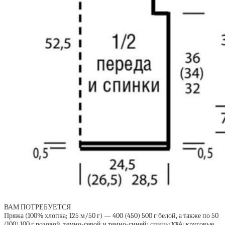
ВАМ ПОТРЕБУЕТСЯ
Пряжа (100% хлопка; 125 м/50 г) — 400 (450) 500 г белой, а также по 50
(100) 100 г розовой, темно-серой и темно-синей; спицы №4; круговые