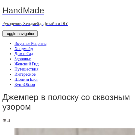
HandMade
Рукоделие, Хендмейд, Дизайн и DIY
Toggle navigation
Вкусные Рецепты
Хендмейд
Дом и Сад
Здоровье
Женский Гид
Путешествия
Интересное
ШопингБлог
КупиОбзор
Джемпер в полоску со сквозным
узором