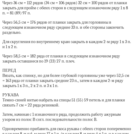
Через 36 см = 112 рядов (34 см = 106 рядов) 32 см = 100 рядов от планки
закрыть для пройм с обеих сторон в следующем изнаночном ряду 1 x 8
п. = 81 (89) 97 п.
Через 56,5 см = 176 рядов от планки закрыть для горловины в
следующем изнаночном ряду средние 33 п. и обе стороны закончить
раздельно.
Для скругления по внутреннему краю закрыть в каждом 2-м ряду 1 x 3 п.
и 1 x 2 п.
Через 58,5 см = 182 ряда от планки в следующем изнаночном ряду
закрыть оставшиеся по 19 (23) 27 п. плеч.
ПЕРЕД
Вязать, как спинку, но для более глубокой горловины уже через 52,5 см
= 163 ряда от планки закрыть средние 23 п., затем в каждом 2-м ряду
закрыть 1 x 3 п., 2 x 2 п. и 3 x 1 п.
РУКАВА
Темно-синей нитью набрать на спицы 51 (55) 59 петель и для планки
связать 7 см = 22 ряда резинкой.
Затем, начиная с 1 изнаночного ряда, продолжить работу ажурным
узором из полос В согл. последовательности полос B.
Одновременно прибавить для скоса рукава с обеих сторон попеременно
в каждом 8-м и 6-м ряду 17 x 1 п. (в каждом 8-м ряду 4 x 1 п. и в каждом