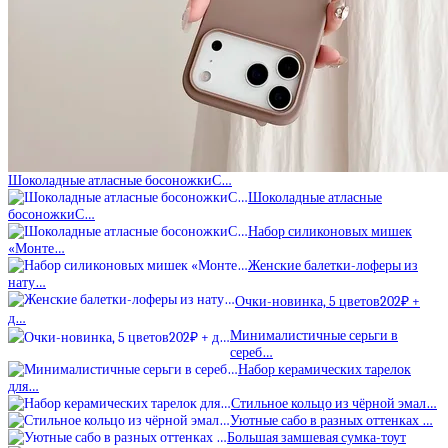
Шоколадные атласные босоножкиС…
Шоколадные атласные
босоножкиС…
Набор силиконовых мишек
«Монте…
Женские балетки-лоферы из
нату…
Очки-новинка, 5 цветов202₽ +
д…
Минималистичные серьги в
сереб…
Набор керамических тарелок
для…
Стильное кольцо из чёрной эмал…
Уютные сабо в разных оттенках …
Большая замшевая сумка-тоут