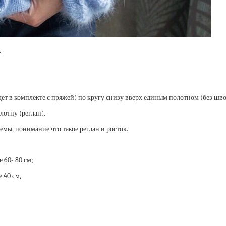
.
ет в комплекте с пряжей) по кругу снизу вверх единым полотном (без шво
лотну (реглан).
емы, понимание что такое реглан и росток.
е 60- 80 см;
 40 см,