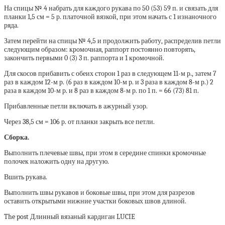
На спицы № 4 набрать для каждого рукава по 50 (53) 59 п. и связать для
планки 1,5 см = 5 р. платочной вязкой, при этом начать с 1 изнаночного
ряда.
Затем перейти на спицы № 4,5 и продолжить работу, распределив петли
следующим образом: кромочная, раппорт постоянно повторять,
закончить первыми 0 (3) 3 п. раппорта и 1 кромочной.
Для скосов прибавить с обеих сторон 1 раз в следующем 11-м р., затем 7
раз в каждом 12-м р. (6 раз в каждом 10-м р. и 3 раза в каждом 8-м р.) 2
раза в каждом 10-м р. и 8 раз в каждом 8-м р. по 1 п. = 66 (73) 81 п.
Прибавленные петли включать в ажурный узор.
Через 38,5 см = 106 р. от планки закрыть все петли.
Сборка.
Выполнить плечевые швы, при этом в середине спинки кромочные
полочек наложить одну на другую.
Вшить рукава.
Выполнить швы рукавов и боковые швы, при этом для разрезов
оставить открытыми нижние участки боковых швов длиной.
The post Длинный вязаный кардиган LUCIE