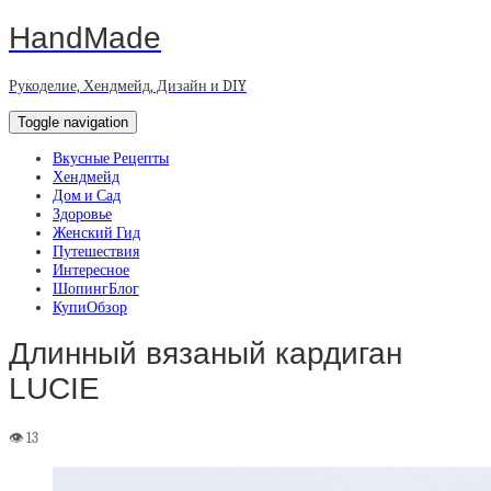
HandMade
Рукоделие, Хендмейд, Дизайн и DIY
Toggle navigation
Вкусные Рецепты
Хендмейд
Дом и Сад
Здоровье
Женский Гид
Путешествия
Интересное
ШопингБлог
КупиОбзор
Длинный вязаный кардиган
LUCIE