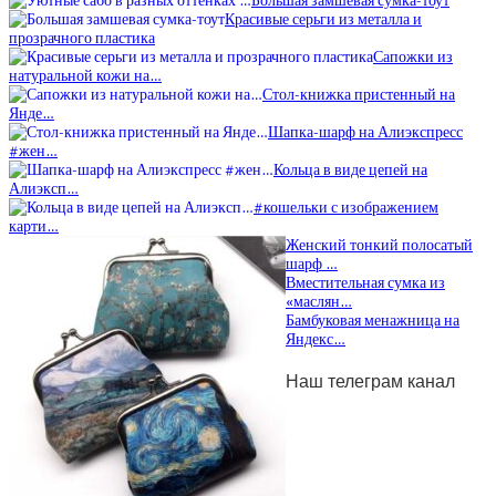
Большая замшевая сумка-тоут
Красивые серьги из металла и
прозрачного пластика
Сапожки из
натуральной кожи на…
Стол-книжка пристенный на
Янде…
Шапка-шарф на Алиэкспресс
#жен…
Кольца в виде цепей на
Алиэксп…
#кошельки с изображением
карти…
Женский тонкий полосатый
шарф …
Вместительная сумка из
«маслян…
Бамбуковая менажница на
Яндекс…
Наш телеграм канал