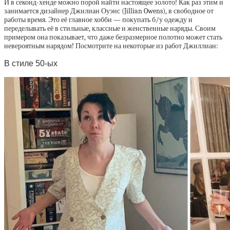
И в секонд-хенде можно порой найти настоящее золото! Как раз этим и
занимается дизайнер Джилиан Оуэнс (Jillian Owens), в свободное от
работы время. Это её главное хобби — покупать б/у одежду и
переделывать её в стильные, классные и женственные наряды. Своим
примером она показывает, что даже безразмерное полотно может стать
невероятным нарядом! Посмотрите на некоторые из работ Джиллиан:
В стиле 50-ых