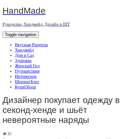
HandMade
Рукоделие, Хендмейд, Дизайн и DIY
Toggle navigation
Вкусные Рецепты
Хендмейд
Дом и Сад
Здоровье
Женский Гид
Путешествия
Интересное
ШопингБлог
КупиОбзор
Дизайнер покупает одежду в
секонд-хенде и шьёт
невероятные наряды