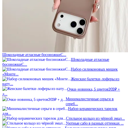
Шоколадные атласные босоножкиС…
Шоколадные атласные
босоножкиС…
Набор силиконовых мишек
«Монте…
Женские балетки-лоферы из
нату…
Очки-новинка, 5 цветов202₽ +
д…
Минималистичные серьги в
сереб…
Набор керамических тарелок
для…
Стильное кольцо из чёрной эмал…
Уютные сабо в разных оттенках …