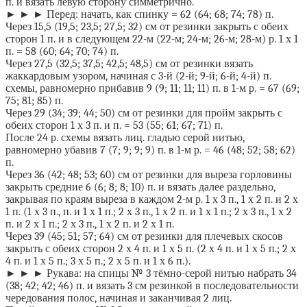
п. и вязать левую сторону симметрично.
► ► ► Перед: начать, как спинку = 62 (64; 68; 74; 78) п.
Через 15,5 (19,5; 23,5; 27,5; 32) см от резинки закрыть с обеих
сторон 1 п. и в следующем 22-м (22-м; 24-м; 26-м; 28-м) р. 1 х 1
п. = 58 (60; 64; 70; 74) п.
Через 27,5 (32,5; 37,5; 42,5; 48,5) см от резинки вязать
жаккардовым узором, начиная с 3-й (2-й; 9-й; 6-й; 4-й) п.
схемы, равномерно прибавив 9 (9; 11; 11; 11) п. в 1-м р. = 67 (69;
75; 81; 85) п.
Через 29 (34; 39; 44; 50) см от резинки для пройм закрыть с
обеих сторон 1 х 3 п. и п. = 53 (55; 61; 67; 71) п.
После 24 р. схемы вязать лиц. гладью серой нитью,
равномерно убавив 7 (7; 9; 9; 9) п. в 1-м р. = 46 (48; 52; 58; 62)
п.
Через 36 (42; 48; 53; 60) см от резинки для выреза горловины
закрыть средние 6 (6; 8; 8; 10) п. и вязать далее раздельно,
закрывая по краям выреза в каждом 2-м р. 1 х 3 п., 1 х 2 п. и 2 х
1 п. (1 х 3 п., п. и 1 х 1 п.; 2 х 3 п., 1 х 2 п. и 1 х 1 п.; 2 х 3 п., 1 х 2
п. и 2 х 1 п.; 2 х 3 п., 1 х 2 п. и 2 х 1 п.
Через 39 (45; 51; 57; 64) см от резинки для плечевых скосов
закрыть с обеих сторон 2 х 4 п. и 1 х 5 п. (2 х 4 п. и 1 х 5 п.; 2 х
4 п. и 1 х 5 п.; 3 х 5 п.; 2 х 5 п. и 1 х 6 п.).
► ► ► Рукава: на спицы № 3 тёмно-серой нитью набрать 34
(38; 42; 42; 46) п. и вязать 3 см резинкой в последовательности
чередования полос, начиная и заканчивая 2 лиц.