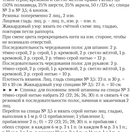
(50% полиамида, 25% шерсти, 25% акрила, 50 г/125 м); спицы
№ 3 и № 3,5; 6 кнопок.
Резинка: попеременно 2 лиц., 2 изн.
Лицевая гладь: лиц. р. – лиц. п., изн. р. – изн. п.
Жаккардовый узор: вязать по счётной схеме лиц. гладью,
повторяя петли раппорта.
При смене цвета перекрещивать нити на изн. стороне, чтобы
не возникало отверстий.
Последовательность чередования полос для штанин: 2 р.
тёмно-серой, 2 р. серой, 1 р. кремовой, 2 р. светло-жёлтой, 1 р.
кремовой, 2 р. серой, 2 р. тёмно-серой нитью = 12 р.
Последовательность чередования полос для рукавов: 2 р.
тёмно-серой, 2 р. серой, 1 р. кремовой, 2 р. светло-жёлтой, 1 р.
кремовой, 2 р. серой нитью = 10 р.
Плотность вязания. Лиц. гладь спицами № 3,5: 23 п. и 30 р. =
10 х 10 см. Жаккардовый узор спицами № 3,5: 27 п. = 10 см.
► ► ► Спинка: для половины левой штанины на спицы № 3
тёмно-серой нитью набрать 22 (22; 26; 26; 30) п. и связать 4 см
резинкой в последовательности полос, начиная и заканчивая 2
лиц.
Перейти на спицы № 3,5 и вязать серой нитью лиц. гладью,
выполнив в 1-м р. 0 (1 прибавление; 1 убавление 1;
прибавление 2 п.; 0) = 22 (23; 25; 28; 30) п. и прибавляя с
обеих сторон: в каждом 6-м р. 3 х 1 п. (в каждом 8-м р. 3 х 1 п.;