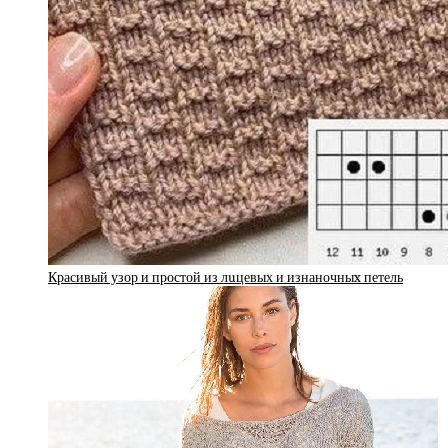
Красивый узор и простой из лuцевых и изнаночныx петель