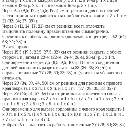
в 12-м р. 1 х 1 п., в каждом 10-м р. 2 х 1 п.; в 14-м р. 1 х 1 п., в
каждом 12-м р. 2 х 1 п.; в каждом 16-м р. 3 х 1 п.).
Через 6,5 (9,5; 12,5; 15,5; 19,5) см от резинки для внутренней
части штанины с правого края прибавить в каждом р. 2 х 1 п. =
31 (32; 34; 37; 39) п.
Через 8 (11; 14; 17; 21) см от резинки все п. отложить.
Выполнить половину правой штанины симметрично.
Соединить п. обеих половинок (включая п. в центре) = 62 (64;
68; 74; 78) п.
Вязать прямо.
Через 15,5 (19,5; 23,5; 27,5; 32) см от резинки закрыть с обеих
сторон 1 п., затем в 22-м (22-м; 24-м; 26-м; 28-м) р. 1 х 1 п.
Одновременно через 7,5 (8,5; 9,5; 10,5; 11) см от соединения
деталей выполнить разрез: вязать на 33 (34; 36; 39; 41) п.
справа, остальные 27 (28; 30; 33; 35) п. (учитывая убавления)
отложить.
Через 29 (34; 39; 44; 50) см от резинки для проймы с правого
края закрыть 1 х 3 п., 1 х 2 п. и 1 х 1 п. = 27 (28; 30; 33; 35) п.
Через 39 (45; 51; 57; 64) см от резинки для плечевого скоса с
правого края закрыть 2 х 4 п. и 1 х 5 п. (2 х 4 п. и 1 х 5 п; 2 х 4
п. и 1 х 5 п.; 3 х 5 п.; 2 х 5 п. и 1 х 6 п.).
Одновременно для выреза горловины с левого края закрыть 1
х 9 п. и 1 х 5 п. (1 х 9 п. и 1 х 6 п.; 1 х 10 п. и 1 х 7 п.; 1 х 11 п. и 1
х 7 п.; 1 х 11 п. и 1 х 8 п.).
Набрать 6 п., включить в работу отложенные 27 (28; 30; 33; 35)