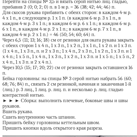
Перейти на спицы № 3,5 и вязать серой нитью лиц. гладью,
прибавив 2 (0; 0; 2; 0) п. в 1-м р. = 36 (38; 42; 44; 46) п.
Для скосов рукава прибавить с обеих сторон: в каждом 4-м р.
4 х 1 п., в следующем р. 1 х 1 п. (в каждом 6-м р. 3 х 1 п., в
каждом 4-м р. 3 х 1 п.; в каждом 6-м р. 6 х 1 п.; в каждом 6-м р.
6 х 1 п., в каждом 4-м р. 2 х 1 п.; в каждом 6-м р. 7 х 1 п., в
каждом 4-м р. 2 х 1 п.) = 46 (50; 54; 60; 64) п.
Через 6,5 (11; 13; 16; 18) см от резинки для оката рукава закрыть
с обеих сторон 1 х 4 п., 1 х 3 п., 1 х 2 п., 1 х 1 п., 1 х 2 п. и 1 х 3 п.
(1 х 4 п., 1 х 3 п., п. и 2 х 3 п.; 1 х 4 п., 2 х 3 п., 1 х 2 п., 1 х 3 п. и 1
х 4 п.; 1 х 5 п., 1 х 4 п., 1 х 3 п., 1 х 2 п., 1 х 3 п. и 1 х 5 п.; 1 х 5 п., 2
х 4 п., 1 х 3 п. и 2 х 4 п.).
Через 10,5 (15; 17; 20; 22) см от резинки закрыть оставшиеся 16
п.
Бейка горловины: на спицы № 3 серой нитью набрать 56 (60;
68; 76; 84) п., связать 2 см резинкой, начиная и заканчивая 1-й
(лиц.) р. 3 лиц., 1 лиц. р. лиц. п. и несколько р. лиц. гладью
контрастной нитью.
► ► ► Сборка: выполнить плечевые, боковые швы и швы
рукавов.
Вшить рукава.
Сшить внутреннюю часть штанин.
Пришить бейку горловины кеттельным швом.
Пришить кнопки вдоль открытого края разреза.