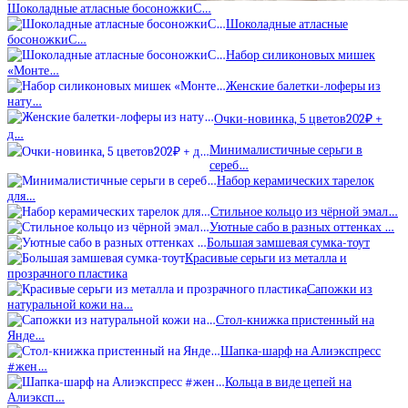
Шоколадные атласные босоножкиС…
Шоколадные атласные
босоножкиС…
Набор силиконовых мишек
«Монте…
Женские балетки-лоферы из
нату…
Очки-новинка, 5 цветов202₽ +
д…
Минималистичные серьги в
сереб…
Набор керамических тарелок
для…
Стильное кольцо из чёрной эмал…
Уютные сабо в разных оттенках …
Большая замшевая сумка-тоут
Красивые серьги из металла и
прозрачного пластика
Сапожки из
натуральной кожи на…
Стол-книжка пристенный на
Янде…
Шапка-шарф на Алиэкспресс
#жен…
Кольца в виде цепей на
Алиэксп…