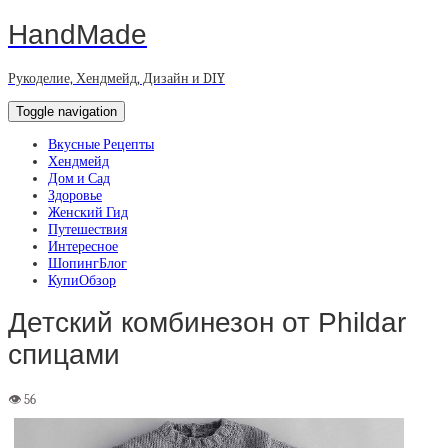
HandMade
Рукоделие, Хендмейд, Дизайн и DIY
Toggle navigation
Вкусные Рецепты
Хендмейд
Дом и Сад
Здоровье
Женский Гид
Путешествия
Интересное
ШопингБлог
КупиОбзор
Детский комбинезон от Phildar
спицами