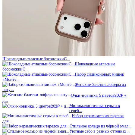
Шоколадные атласные босоножкиС…
Шоколадные атласные
босоножкиС…
Набор силиконовых мишек
«Монте…
Женские балетки-лоферы из
нату…
Очки-новинка, 5 цветов202₽ +
д…
Минималистичные серьги в
сереб…
Набор керамических тарелок
для…
Стильное кольцо из чёрной эмал…
Уютные сабо в разных оттенках …