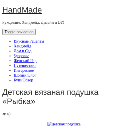
HandMade
Рукоделие, Хендмейд, Дизайн и DIY
Toggle navigation
Вкусные Рецепты
Хендмейд
Дом и Сад
Здоровье
Женский Гид
Путешествия
Интересное
ШопингБлог
КупиОбзор
Детская вязаная подушка
«Рыбка»