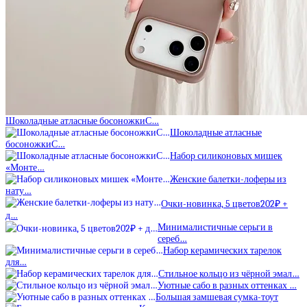
Шоколадные атласные босоножкиС…
Шоколадные атласные
босоножкиС…
Набор силиконовых мишек
«Монте…
Женские балетки-лоферы из
нату…
Очки-новинка, 5 цветов202₽ +
д…
Минималистичные серьги в
сереб…
Набор керамических тарелок
для…
Стильное кольцо из чёрной эмал…
Уютные сабо в разных оттенках …
Большая замшевая сумка-тоут