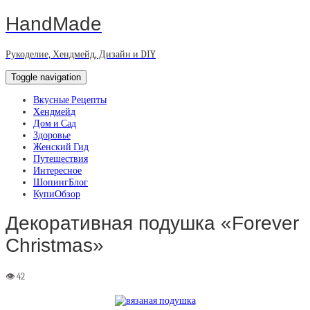
HandMade
Рукоделие, Хендмейд, Дизайн и DIY
Toggle navigation
Вкусные Рецепты
Хендмейд
Дом и Сад
Здоровье
Женский Гид
Путешествия
Интересное
ШопингБлог
КупиОбзор
Декоративная подушка «Forever
Christmas»