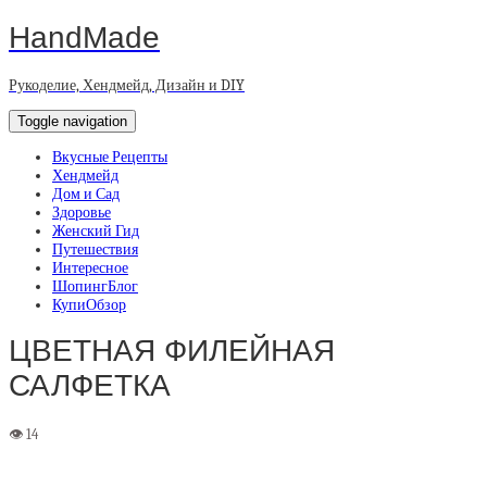
HandMade
Рукоделие, Хендмейд, Дизайн и DIY
Toggle navigation
Вкусные Рецепты
Хендмейд
Дом и Сад
Здоровье
Женский Гид
Путешествия
Интересное
ШопингБлог
КупиОбзор
ЦВЕТНАЯ ФИЛЕЙНАЯ
САЛФЕТКА