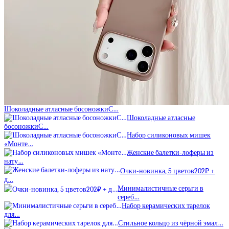
Шоколадные атласные босоножкиС…
Шоколадные атласные
босоножкиС…
Набор силиконовых мишек
«Монте…
Женские балетки-лоферы из
нату…
Очки-новинка, 5 цветов202₽ +
д…
Минималистичные серьги в
сереб…
Набор керамических тарелок
для…
Стильное кольцо из чёрной эмал…