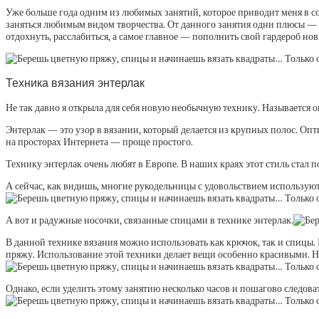
Уже больше года одним из любимых занятий, которое приводит меня в с
заняться любимым видом творчества. От данного занятия одни плюсы — 
отдохнуть, расслабиться, а самое главное — пополнить свой гардероб нов
Техника вязания энтерлак
Не так давно я открыла для себя новую необычную технику. Называется о
Энтерлак — это узор в вязании, который делается из крупных полос. Опти
на просторах Интернета — проще простого.
Технику энтерлак очень любят в Европе. В наших краях этот стиль стал 
А сейчас, как видишь, многие рукодельницы с удовольствием используют
А вот и радужные носочки, связанные спицами в технике энтерлак.
В данной технике вязания можно использовать как крючок, так и спицы.
пряжу. Использование этой техники делает вещи особенно красивыми. Н
Однако, если уделить этому занятию несколько часов и пошагово следоват