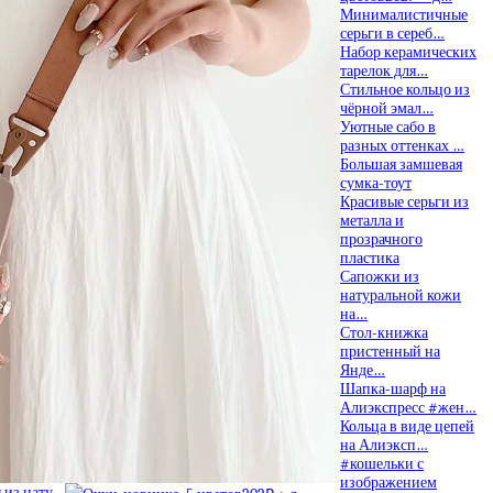
Минималистичные
серьги в сереб…
Набор керамических
тарелок для…
Стильное кольцо из
чёрной эмал…
Уютные сабо в
разных оттенках …
Большая замшевая
сумка-тоут
Красивые серьги из
металла и
прозрачного
пластика
Сапожки из
натуральной кожи
на…
Стол-книжка
пристенный на
Янде…
Шапка-шарф на
Алиэкспресс #жен…
Кольца в виде цепей
на Алиэксп…
#кошельки с
изображением