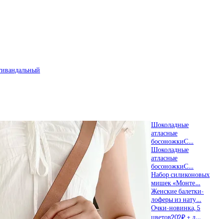
тивандальный
Шоколадные
атласные
босоножкиС…
Шоколадные
атласные
босоножкиС…
Набор силиконовых
мишек «Монте…
Женские балетки-
лоферы из нату…
Очки-новинка, 5
цветов202₽ + д…