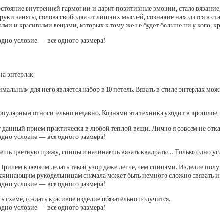
остояние внутренней гармонии и дарит позитивные эмоции, стало вязание.
руки заняты, голова свободна от лишних мыслей, сознание находится в 
ыми и красивыми вещами, которых к тому же не будет больше ни у кого, кр
на энтерлак.
мальным для него является набор в 10 петель. Вязать в стиле энтерлак мож
популярным относительно недавно. Корнями эта техника уходит в прошлое,
 данный прием практически в любой теплой вещи. Лично я совсем не отказ
 Причем крючком делать такой узор даже легче, чем спицами. Изделие пол
ачинающим рукодельницам сначала может быть немного сложно связать из
ь схеме, создать красивое изделие обязательно получится.