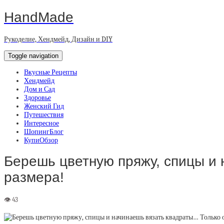
HandMade
Рукоделие, Хендмейд, Дизайн и DIY
Toggle navigation
Вкусные Рецепты
Хендмейд
Дом и Сад
Здоровье
Женский Гид
Путешествия
Интересное
ШопингБлог
КупиОбзор
Берешь цветную пряжу, спицы и 
размера!