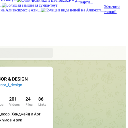
карти…
Женский
тонкий