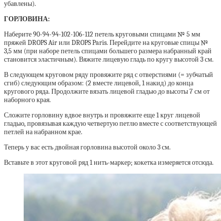
убавлены).
ГОРЛОВИНА:
Наберите 90-94-94-102-106-112 петель круговыми спицами № 5 мм
пряжей DROPS Air или DROPS Paris. Перейдите на круговые спицы №
3,5 мм (при наборе петель спицами большего размера набранный край
становится эластичным). Вяжите лицевую гладь по кругу высотой 3 см.
В следующем круговом ряду провяжите ряд с отверстиями (= зубчатый
сгиб) следующим образом: (2 вместе лицевой, 1 накид) до конца
кругового ряда. Продолжите вязать лицевой гладью до высоты 7 см от
наборного края.
Сложите горловину вдвое внутрь и провяжите еще 1 круг лицевой
гладью, провязывая каждую четвертую петлю вместе с соответствующей
петлей на набранном крае.
Теперь у вас есть двойная горловина высотой около 3 см.
Вставьте в этот круговой ряд 1 нить-маркер; кокетка измеряется отсюда.