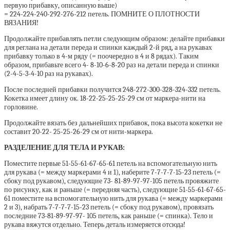
первую прибавку, описанную выше)
= 224-224-240-292-276-212 петель. ПОМНИТЕ О ПЛОТНОСТИ
ВЯЗАНИЯ!
Продолжайте прибавлять петли следующим образом: делайте прибавки
для реглана на детали переда и спинки каждый 2-й ряд, а на рукавах
прибавку только в 4-м ряду (= поочередно в 4 и 8 рядах). Таким
образом, прибавьте всего 4- 8-10-6-8-20 раз на детали переда и спинки
(2-4-5-3-4-10 раз на рукавах).
После последней прибавки получится 248-272-300-328-324-332 петель.
Кокетка имеет длину ок. 18-22-25-25-25-29 см от маркера-нити на
горловине.
Продолжайте вязать без дальнейших прибавок, пока высота кокетки не
составит 20-22- 25-25-26-29 см от нити-маркера.
РАЗДЕЛЕНИЕ ДЛЯ ТЕЛА И РУКАВ:
Поместите первые 51-55-61-67-65-61 петель на вспомогательную нить
для рукава (= между маркерами 4 и 1), наберите 7-7-7-7-15-23 петель (=
сбоку под рукавом), следующие 73- 81-89-97-97-105 петель провяжите
по рисунку, как и раньше (= передняя часть), следующие 51-55-61-67-65-
61 поместите на вспомогательную нить для рукава (= между маркерами
2 и 3), набрать 7-7-7-7-15-23 петель (= сбоку под рукавом), провязать
последние 73-81-89-97-97- 105 петель, как раньше (= спинка). Тело и
рукава вяжутся отдельно. Теперь деталь измеряется отсюда!