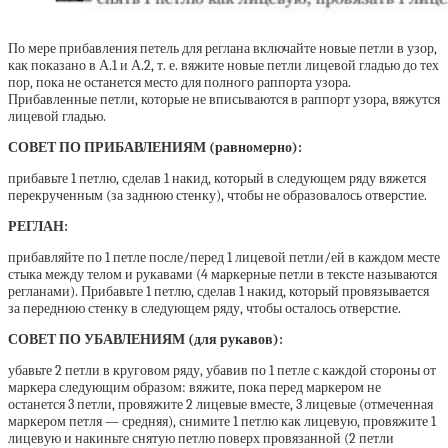
По мере прибавления петель для реглана включайте новые петли в узор,
как показано в А.1 и А.2, т. е. вяжите новые петли лицевой гладью до тех
пор, пока не останется место для полного раппорта узора.
Прибавленные петли, которые не вписываются в раппорт узора, вяжутся
лицевой гладью.
СОВЕТ ПО ПРИБАВЛЕНИЯМ (равномерно):
прибавьте 1 петлю, сделав 1 накид, который в следующем ряду вяжется
перекрученным (за заднюю стенку), чтобы не образовалось отверстие.
РЕГЛАН:
прибавляйте по 1 петле после/перед 1 лицевой петли/ей в каждом месте
стыка между телом и рукавами (4 маркерные петли в тексте называются
регланами). Прибавьте 1 петлю, сделав 1 накид, который провязывается
за переднюю стенку в следующем ряду, чтобы осталось отверстие.
СОВЕТ ПО УБАВЛЕНИЯМ (для рукавов):
убавьте 2 петли в круговом ряду, убавив по 1 петле с каждой стороны от
маркера следующим образом: вяжите, пока перед маркером не
останется 3 петли, провяжите 2 лицевые вместе, 3 лицевые (отмеченная
маркером петля — средняя), снимите 1 петлю как лицевую, провяжите 1
лицевую и накиньте снятую петлю поверх провязанной (2 петли