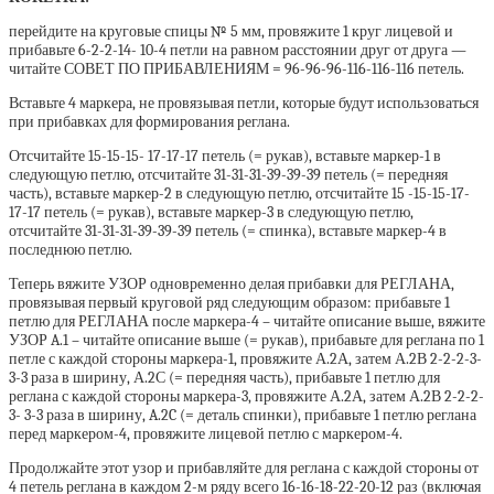
перейдите на круговые спицы № 5 мм, провяжите 1 круг лицевой и
прибавьте 6-2-2-14- 10-4 петли на равном расстоянии друг от друга —
читайте СОВЕТ ПО ПРИБАВЛЕНИЯМ = 96-96-96-116-116-116 петель.
Вставьте 4 маркера, не провязывая петли, которые будут использоваться
при прибавках для формирования реглана.
Отсчитайте 15-15-15- 17-17-17 петель (= рукав), вставьте маркер-1 в
следующую петлю, отсчитайте 31-31-31-39-39-39 петель (= передняя
часть), вставьте маркер-2 в следующую петлю, отсчитайте 15 -15-15-17-
17-17 петель (= рукав), вставьте маркер-3 в следующую петлю,
отсчитайте 31-31-31-39-39-39 петель (= спинка), вставьте маркер-4 в
последнюю петлю.
Теперь вяжите УЗОР одновременно делая прибавки для РЕГЛАНА,
провязывая первый круговой ряд следующим образом: прибавьте 1
петлю для РЕГЛАНА после маркера-4 – читайте описание выше, вяжите
УЗОР A.1 – читайте описание выше (= рукав), прибавьте для реглана по 1
петле с каждой стороны маркера-1, провяжите А.2А, затем А.2В 2-2-2-3-
3-3 раза в ширину, А.2С (= передняя часть), прибавьте 1 петлю для
реглана с каждой стороны маркера-3, провяжите А.2А, затем А.2В 2-2-2-
3- 3-3 раза в ширину, A.2C (= деталь спинки), прибавьте 1 петлю реглана
перед маркером-4, провяжите лицевой петлю с маркером-4.
Продолжайте этот узор и прибавляйте для реглана с каждой стороны от
4 петель реглана в каждом 2-м ряду всего 16-16-18-22-20-12 раз (включая