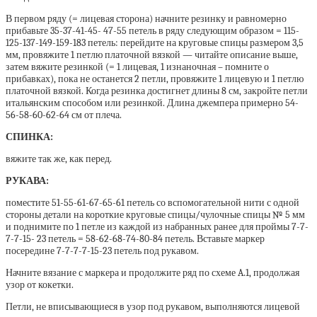
В первом ряду (= лицевая сторона) начните резинку и равномерно
прибавьте 35-37-41-45- 47-55 петель в ряду следующим образом = 115-
125-137-149-159-183 петель: перейдите на круговые спицы размером 3,5
мм, провяжите 1 петлю платочной вязкой — читайте описание выше,
затем вяжите резинкой (= 1 лицевая, 1 изнаночная – помните о
прибавках), пока не останется 2 петли, провяжите 1 лицевую и 1 петлю
платочной вязкой. Когда резинка достигнет длины 8 см, закройте петли
итальянским способом или резинкой. Длина джемпера примерно 54-
56-58-60-62-64 см от плеча.
СПИНКА:
вяжите так же, как перед.
РУКАВА:
поместите 51-55-61-67-65-61 петель со вспомогательной нити с одной
стороны детали на короткие круговые спицы/чулочные спицы № 5 мм
и поднимите по 1 петле из каждой из набранных ранее для проймы 7-7-
7-7-15- 23 петель = 58-62-68-74-80-84 петель. Вставьте маркер
посередине 7-7-7-7-15-23 петель под рукавом.
Начните вязание с маркера и продолжите ряд по схеме A.1, продолжая
узор от кокетки.
Петли, не вписывающиеся в узор под рукавом, выполняются лицевой