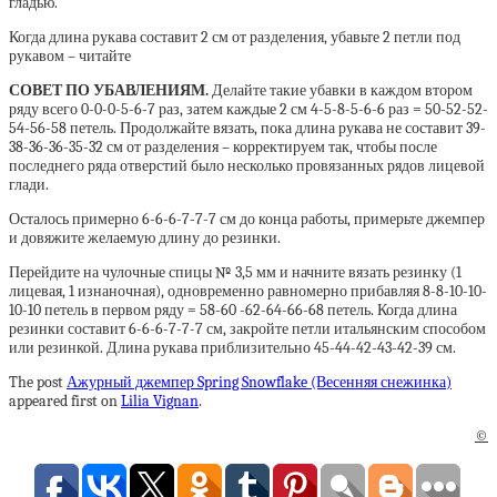
гладью.
Когда длина рукава составит 2 см от разделения, убавьте 2 петли под
рукавом – читайте
СОВЕТ ПО УБАВЛЕНИЯМ.
Делайте такие убавки в каждом втором
ряду всего 0-0-0-5-6-7 раз, затем каждые 2 см 4-5-8-5-6-6 раз = 50-52-52-
54-56-58 петель. Продолжайте вязать, пока длина рукава не составит 39-
38-36-36-35-32 см от разделения – корректируем так, чтобы после
последнего ряда отверстий было несколько провязанных рядов лицевой
глади.
Осталось примерно 6-6-6-7-7-7 см до конца работы, примерьте джемпер
и довяжите желаемую длину до резинки.
Перейдите на чулочные спицы № 3,5 мм и начните вязать резинку (1
лицевая, 1 изнаночная), одновременно равномерно прибавляя 8-8-10-10-
10-10 петель в первом ряду = 58-60 -62-64-66-68 петель. Когда длина
резинки составит 6-6-6-7-7-7 см, закройте петли итальянским способом
или резинкой. Длина рукава приблизительно 45-44-42-43-42-39 см.
The post
Ажурный джемпер Spring Snowflake (Весенняя снежинка)
appeared first on
Lilia Vignan
.
©