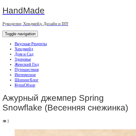
HandMade
Рукоделие, Хендмейд, Дизайн и DIY
Toggle navigation
Вкусные Рецепты
Хендмейд
Дом и Сад
Здоровье
Женский Гид
Путешествия
Интересное
ШопингБлог
КупиОбзор
Ажурный джемпер Spring
Snowflake (Весенняя снежинка)