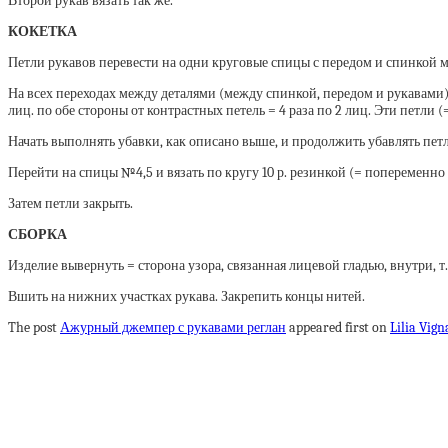
Второй рукав вязать так же.
КОКЕТКА
Петли рукавов перевести на одни круговые спицы с передом и спинкой ме
На всех переходах между деталями (между спинкой, передом и рукавами) н
лиц. по обе стороны от контрастных петель = 4 раза по 2 лиц. Эти петли
Начать выполнять убавки, как описано выше, и продолжить убавлять петли с
Перейти на спицы №4,5 и вязать по кругу 10 р. резинкой (= попеременно 1 
Затем петли закрыть.
СБОРКА
Изделие вывернуть = сторона узора, связанная лицевой гладью, внутри, т.
Вшить на нижних участках рукава. Закрепить концы нитей.
The post
Ажурный джемпер с рукавами реглан
appeared first on
Lilia Vig