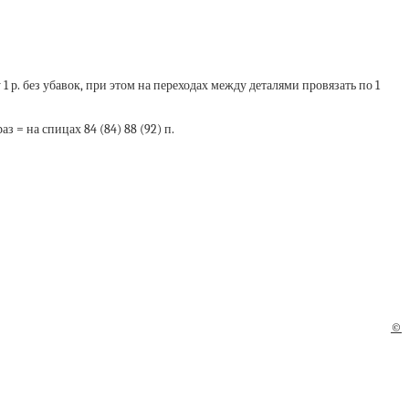
 р. без убавок, при этом на переходах между деталями провязать по 1
з = на спицах 84 (84) 88 (92) п.
©