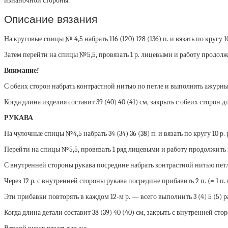
изнаночной стороны.
Описание вязания
На круговые спицы № 4,5 набрать 116 (120) 128 (136) п. и вязать по кругу 1
Затем перейти на спицы №5,5, провязать 1 р. лицевыми и работу продолж
Внимание!
С обеих сторон набрать контрастной нитью по петле и выполнять ажурны
Когда длина изделия составит 39 (40) 40 (41) см, закрыть с обеих сторон д
РУКАВА
На чулочные спицы №4,5 набрать 34 (34) 36 (38) п. и вязать по кругу 10 р.
Перейти на спицы №5,5, провязать 1 ряд лицевыми и работу продолжить 
С внутренней стороны рукава посредине набрать контрастной нитью пет
Через 12 р. с внутренней стороны рукава посредине прибавить 2 п. (= 1 п.
Эти прибавки повторять в каждом 12-м р. — всего выполнить 3 (4) 5 (5) раз
Когда длина детали составит 38 (39) 40 (40) см, закрыть с внутренней стор