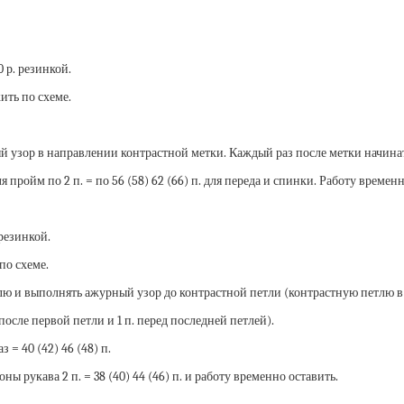
0 р. резинкой.
ить по схеме.
й узор в направлении контрастной метки. Каждый раз после метки начинат
ля пройм по 2 п. = по 56 (58) 62 (66) п. для переда и спинки. Работу времен
 резинкой.
по схеме.
лю и выполнять ажурный узор до контрастной петли (контрастную петлю в
 после первой петли и 1 п. перед последней петлей).
 = 40 (42) 46 (48) п.
оны рукава 2 п. = 38 (40) 44 (46) п. и работу временно оставить.