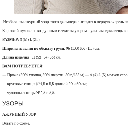
Необычным ажурный узор этого джемпера выглядит в первую очередь пот
Короткий пуловер с воздушным сетчатым узором – ультрамодная вещь в н
РАЗМЕР
: S (М) L (XL)
Ширина изделия по обхвату груди:
96 (100) 106 (113) см.
Длина изделия:
51 (52) 54 (56) см.
ВАМ ПОТРЕБУЕТСЯ:
— Пряжа (50% хлопка, 50% шерсти; 50 г/155 м) — 4 (4) 4 (5) мотков сер
— круговые спицы №4,5 и 5,5 длиной 40 и 60 см;
— чулочные спицы №4,5 и 5,5.
УЗОРЫ
АЖУРНЫЙ УЗОР
Вязать по схеме.