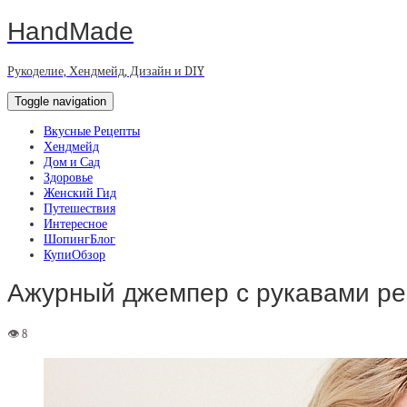
HandMade
Рукоделие, Хендмейд, Дизайн и DIY
Toggle navigation
Вкусные Рецепты
Хендмейд
Дом и Сад
Здоровье
Женский Гид
Путешествия
Интересное
ШопингБлог
КупиОбзор
Ажурный джемпер с рукавами ре