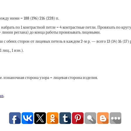
жду ними = 188 (196) 216 (228) п.
абрать по 1 контрастной петле = 4 контрастные петли. Провязать по кругу 1
 (= линии реглана) до конца работы провязывать лицевыми.
 обеих сторон от лицевых петель в каждом 2-м р. — всего 13 (14) 16 (17) ра
лиц., 1 изн.).
е. изнаночная сторона узора = лицевая сторона изделия.
nan
.