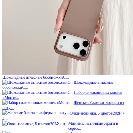
Шоколадные атласные босоножкиС…
Шоколадные атласные
босоножкиС…
Набор силиконовых мишек
«Монте…
Женские балетки-лоферы из
нату…
Очки-новинка, 5 цветов202₽ +
д…
Минималистичные серьги в
сереб…