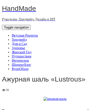
HandMade
Рукоделие, Хендмейд, Дизайн и DIY
Toggle navigation
Вкусные Рецепты
Хендмейд
Дом и Сад
Здоровье
Женский Гид
Путешествия
Интересное
ШопингБлог
КупиОбзор
Ажурная шаль «Lustrous»