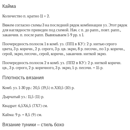
Кайма
Количество п. кратно 11 + 2.
Вяжем согласно схемы 3 на последний рядок комбинации уз. Этот рядок
для наглядности приведен под схемой. Нач. с п. до рапп., повт. рапп.,
заканчив. п. после рапп. Вывязываем 1-9 рр. х 1.
Поочередность полосок 1 в комб. уз. (ПП1 в КУ): 2 р. нитью серого
цвета, 3 р. коричн., 2 р. серого, 3 р. цв. экрю, 8 р. песочн., по 1 р. коричн.,
серой, экрю, песочн., серой, коричн., заканчив. ниткой экрю.
Поочередность полосок 2 в комб. уз. (ПП2 в КУ): 2 р. ниткой коричн.
цв., 3 р. серого, 2 р. коричного, 3 р. экрю, 5 р. песочн. = 15 р.
Плотность вязания
Комб. уз. 1-30 рр.: 20,5 (19,5) п.Х10,5 (10) р.
Дырчатый уз.: 11,5 (11) р.
Квадрат: 6,5Х6,5 (7Х7) см.
Кайма: 9 р. = 8,5 (9) см.
Вязание туники – стиль бохо