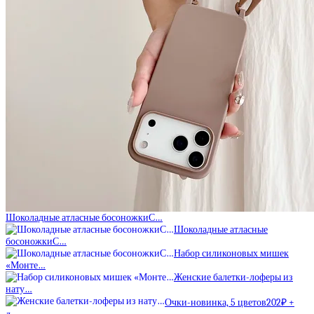
Шоколадные атласные босоножкиС…
Шоколадные атласные
босоножкиС…
Набор силиконовых мишек
«Монте…
Женские балетки-лоферы из
нату…
Очки-новинка, 5 цветов202₽ +