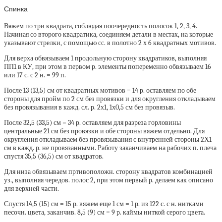
Спинка
Вяжем по три квадрата, соблюдая поочередность полосок 1, 2, 3, 4.
Начиная со второго квадратика, соединяем детали в местах, на которые
указывают стрелки, с помощью сс. в полотно 2 х 6 квадратных мотивов.
Для верха обвязываем 1 продольную сторону квадратиков, выполняя
ПП1 в КУ, при этом в первом р. элементы попеременно обвязываем 16
или 17 с. с 2 н. = 99 п.
После 13 (13,5) см от квадратных мотивов = 14 р. оставляем по обе
стороны для пройм по 2 см без провязки и для округления откладываем
без провязывания в кажд. сл. р. 2х1, 1х0,5 см без провязыв.
После 32,5 (33,5) см = 34 р. оставляем для разреза горловины
центральные 21 см без провязки и обе стороны вяжем отдельно. Для
округления откладываем без провязывания с внутренней стороны 2Х1
см в кажд. р. не провязанными. Работу заканчиваем на рабочих п. плеча
спустя 35,5 (36,5) см от квадратов.
Для низа обвязываем пртивоположн. сторону квадратов комбинацией
уз., выполняя чередов. полос 2, при этом первый р. делаем как описано
для верхней части.
Спустя 14,5 (15) см = 15 р. вяжем еще 1 см = 1 р. из 122 с. с н. нитками
песочн. цвета, заканчив. 8,5 (9) см = 9 р. каймы ниткой серого цвета.