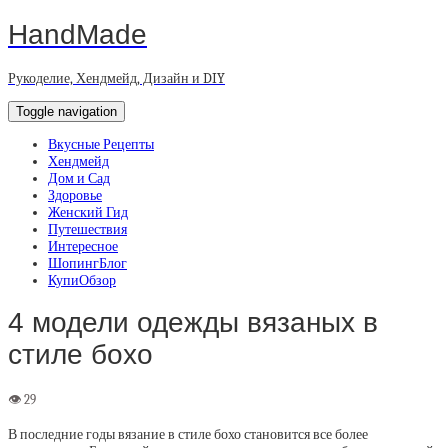
HandMade
Рукоделие, Хендмейд, Дизайн и DIY
Toggle navigation
Вкусные Рецепты
Хендмейд
Дом и Сад
Здоровье
Женский Гид
Путешествия
Интересное
ШопингБлог
КупиОбзор
4 модели одежды вязаных в
стиле бохо
В последние годы вязание в стиле бохо становится все более