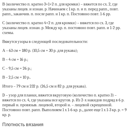
В (количество п. кратно 3+1+2 п. для кромки) – вяжется по сх. 2, где
указаны лицев. и изнан. р. Начинаем с 1 кр. п. и п. перед рапп., повт.
рапп., заканчив. п. после рапп. и 1 кр. п. Постоянно повт. 1-6 рр.
С (количество п. кратно 4+2 п. для кромки) – вяжется по сх. 3, где
указаны лицев. изнан. р. Между кр. п. постоянно повт. рапп. и 1-2 рр.
схемы.
Вяжутся узоры в следующей последовательности:
А – 63 см = 180 р. (10,5 см = 30 р. для рукава);
В – 4 см = 16 р.;
С – 9,5 см = 26 р.;
В – 2,5 см = 10 р..
Итого – 79 см и 232 р. (26,5 см и 82 р. для рукава).
D – узор для планки, вяжется вкруговую (количество п. кратно 3) –
вяжется по сх. 4, где указаны все кругов. р. Из 2-х накидов подряд в 6 р.
первый н. провязыв. лицевой, второй н. – лицевой скрещенной.
Постоянно повт. рапп. Выполняем 1 х 1-6 кр. р., далее еще 1 х 1-3 кр. р. = 9
кр. р.
Плотность вязания