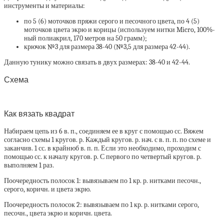
инструменты и материалы:
по 5 (6) моточков пряжи серого и песочного цвета, по 4 (5)
моточков цвета экрю и корицы (используем нитки Micro, 100%-
ный полиакрил, 170 метров на 50 грамм);
крючок №3 для размера 38-40 (№3,5 для размера 42-44).
Данную тунику можно связать в двух размерах: 38-40 и 42-44.
Схема
Как вязать квадрат
Набираем цепь из 6 в. п., соединяем ее в круг с помощью сс. Вяжем
согласно схемы 1 кругов. р. Каждый кругов. р. нач. с в. п. п. по схеме и
заканчив. 1 сс. в крайнюб в. п. п. Если это необходимо, проходим с
помощью сс. к началу кругов. р. С первого по четвертый кругов. р.
выполняем 1 раз.
Поочередность полосок 1: вывязываем по 1 кр. р. нитками песочн.,
серого, коричн. и цвета экрю.
Поочередность полосок 2: вывязываем по 1 кр. р. нитками серого,
песочн., цвета экрю и коричн. цвета.