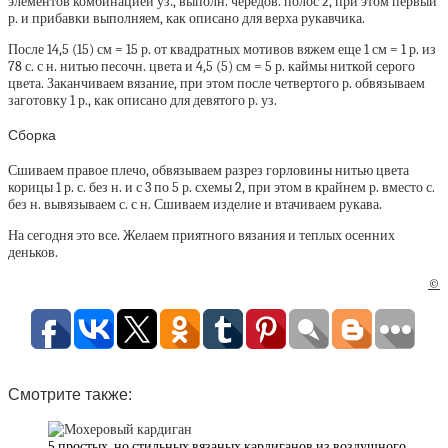
элементов комбинацией уз., выполн. чередов. полос 2, при этом первый
р. и прибавки выполняем, как описано для верха рукавчика.
После 14,5 (15) см = 15 р. от квадратных мотивов вяжем еще 1 см = 1 р. из
78 с. с н. нитью песочн. цвета и 4,5 (5) см = 5 р. каймы ниткой серого
цвета. Заканчиваем вязание, при этом после четвертого р. обвязываем
заготовку 1 р., как описано для девятого р. уз.
Сборка
Сшиваем правое плечо, обвязываем разрез горловины нитью цвета
корицы 1 р. с. без н. и с 3 по 5 р. схемы 2, при этом в крайнем р. вместо с.
без н. вывязываем с. с н. Сшиваем изделие и втачиваем рукава.
На сегодня это все. Желаем приятного вязания и теплых осенних
деньков.
©
Смотрите также:
5 простых, но стильных вязаных кардиганов из воздушного