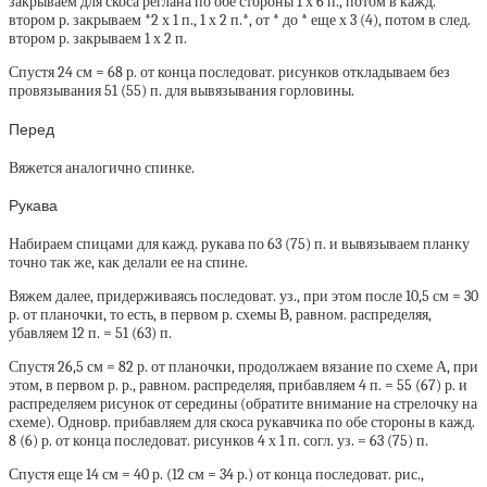
закрываем для скоса реглана по обе стороны 1 х 6 п., потом в кажд.
втором р. закрываем *2 х 1 п., 1 х 2 п.*, от * до * еще х 3 (4), потом в след.
втором р. закрываем 1 х 2 п.
Спустя 24 см = 68 р. от конца последоват. рисунков откладываем без
провязывания 51 (55) п. для вывязывания горловины.
Перед
Вяжется аналогично спинке.
Рукава
Набираем спицами для кажд. рукава по 63 (75) п. и вывязываем планку
точно так же, как делали ее на спине.
Вяжем далее, придерживаясь последоват. уз., при этом после 10,5 см = 30
р. от планочки, то есть, в первом р. схемы В, равном. распределяя,
убавляем 12 п. = 51 (63) п.
Спустя 26,5 см = 82 р. от планочки, продолжаем вязание по схеме А, при
этом, в первом р. р., равном. распределяя, прибавляем 4 п. = 55 (67) р. и
распределяем рисунок от середины (обратите внимание на стрелочку на
схеме). Одновр. прибавляем для скоса рукавчика по обе стороны в кажд.
8 (6) р. от конца последоват. рисунков 4 х 1 п. согл. уз. = 63 (75) п.
Спустя еще 14 см = 40 р. (12 см = 34 р.) от конца последоват. рис.,