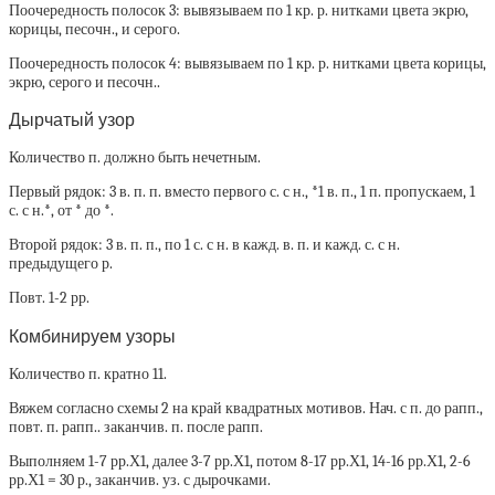
Поочередность полосок 3: вывязываем по 1 кр. р. нитками цвета экрю,
корицы, песочн., и серого.
Поочередность полосок 4: вывязываем по 1 кр. р. нитками цвета корицы,
экрю, серого и песочн..
Дырчатый узор
Количество п. должно быть нечетным.
Первый рядок: 3 в. п. п. вместо первого с. с н., *1 в. п., 1 п. пропускаем, 1
с. с н.*, от * до *.
Второй рядок: 3 в. п. п., по 1 с. с н. в кажд. в. п. и кажд. с. с н.
предыдущего р.
Повт. 1-2 рр.
Комбинируем узоры
Количество п. кратно 11.
Вяжем согласно схемы 2 на край квадратных мотивов. Нач. с п. до рапп.,
повт. п. рапп.. заканчив. п. после рапп.
Выполняем 1-7 рр.Х1, далее 3-7 рр.Х1, потом 8-17 рр.Х1, 14-16 рр.Х1, 2-6
рр.Х1 = 30 р., заканчив. уз. с дырочками.