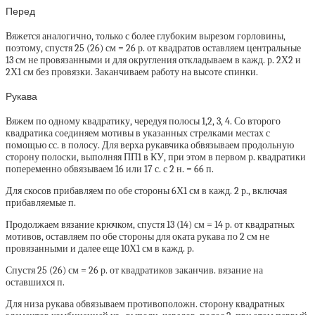
Перед
Вяжется аналогично, только с более глубоким вырезом горловины,
поэтому, спустя 25 (26) см = 26 р. от квадратов оставляем центральные
13 см не провязанными и для округления откладываем в кажд. р. 2Х2 и
2Х1 см без провязки. Заканчиваем работу на высоте спинки.
Рукава
Вяжем по одному квадратику, чередуя полосы 1,2, 3, 4. Со второго
квадратика соединяем мотивы в указанных стрелками местах с
помощью сс. в полосу. Для верха рукавчика обвязываем продольную
сторону полоски, выполняя ПП1 в КУ, при этом в первом р. квадратики
попеременно обвязываем 16 или 17 с. с 2 н. = 66 п.
Для скосов прибавляем по обе стороны 6Х1 см в кажд. 2 р., включая
прибавляемые п.
Продолжаем вязание крючком, спустя 13 (14) см = 14 р. от квадратных
мотивов, оставляем по обе стороны для оката рукава по 2 см не
провязанными и далее еще 10Х1 см в кажд. р.
Спустя 25 (26) см = 26 р. от квадратиков заканчив. вязание на
оставшихся п.
Для низа рукава обвязываем противоположн. сторону квадратных