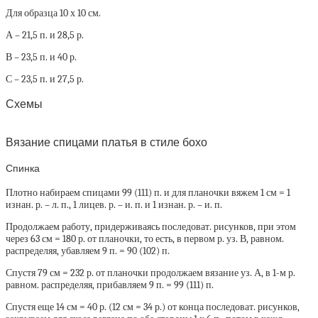
Для образца 10 х 10 см.
А – 21,5 п. и 28,5 р.
В – 23,5 п. и 40 р.
С – 23,5 п. и 27,5 р.
Схемы
Вязание спицами платья в стиле бохо
Спинка
Плотно набираем спицами 99 (111) п. и для планочки вяжем 1 см = 1
изнан. р. – л. п., 1 лицев. р. – и. п. и 1 изнан. р. – и. п.
Продолжаем работу, придерживаясь последоват. рисунков, при этом
через 63 см = 180 р. от планочки, то есть, в первом р. уз. В, равном.
распределяя, убавляем 9 п. = 90 (102) п.
Спустя 79 см = 232 р. от планочки продолжаем вязание уз. А, в 1-м р.
равном. распределяя, прибавляем 9 п. = 99 (111) п.
Спустя еще 14 см = 40 р. (12 см = 34 р.) от конца последоват. рисунков,