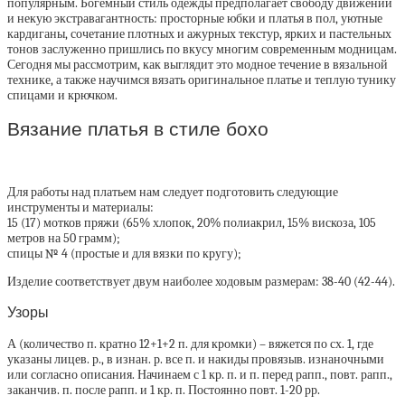
популярным. Богемный стиль одежды предполагает свободу движений
и некую экстравагантность: просторные юбки и платья в пол, уютные
кардиганы, сочетание плотных и ажурных текстур, ярких и пастельных
тонов заслуженно пришлись по вкусу многим современным модницам.
Сегодня мы рассмотрим, как выглядит это модное течение в вязальной
технике, а также научимся вязать оригинальное платье и теплую тунику
спицами и крючком.
Вязание платья в стиле бохо
Для работы над платьем нам следует подготовить следующие
инструменты и материалы:
15 (17) мотков пряжи (65% хлопок, 20% полиакрил, 15% вискоза, 105
метров на 50 грамм);
спицы № 4 (простые и для вязки по кругу);
Изделие соответствует двум наиболее ходовым размерам: 38-40 (42-44).
Узоры
А (количество п. кратно 12+1+2 п. для кромки) – вяжется по сх. 1, где
указаны лицев. р., в изнан. р. все п. и накиды провязыв. изнаночными
или согласно описания. Начинаем с 1 кр. п. и п. перед рапп., повт. рапп.,
заканчив. п. после рапп. и 1 кр. п. Постоянно повт. 1-20 рр.